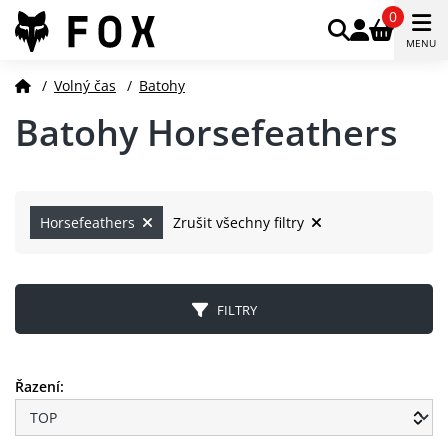
0
MENU
/
Volný čas
/
Batohy
Batohy Horsefeathers
Horsefeathers
Zrušit všechny filtry
FILTRY
Řazení: