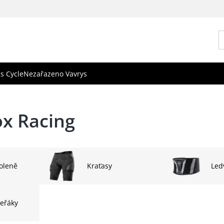
s Cycle
Nezařazeno Vavrys
x Racing
oleně
Kraťasy
Led
teřáky