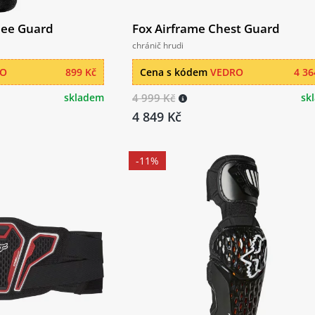
nee Guard
Fox Airframe Chest Guard
chránič hrudi
RO
899 Kč
Cena s kódem
VEDRO
4 36
skladem
4 999 Kč
sk
4 849 Kč
-11%