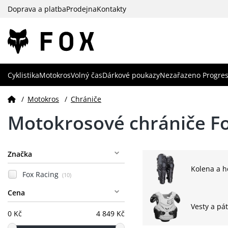
Doprava a platba
Prodejna
Kontakty
Cyklistika
Motokros
Volný čas
Dárkové poukazy
Nezařazeno Progres
/
Motokros
/
Chrániče
Motokrosové chrániče Fo
Značka
Kolena a h
Fox Racing
(10)
Cena
Vesty a pá
0 Kč
4 849 Kč