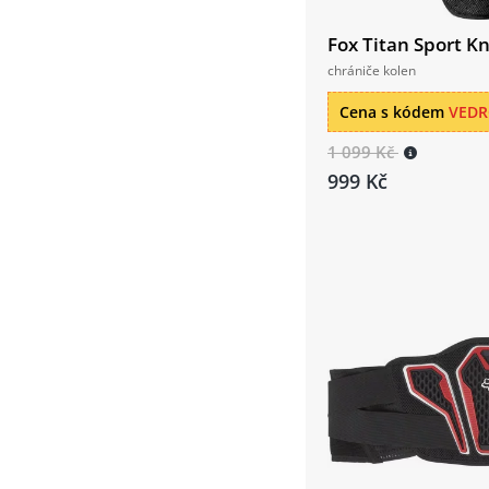
Fox Titan Sport K
chrániče kolen
Cena s kódem
VED
1 099 Kč
999 Kč