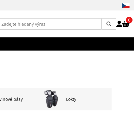
0
vinové pásy
Lokty