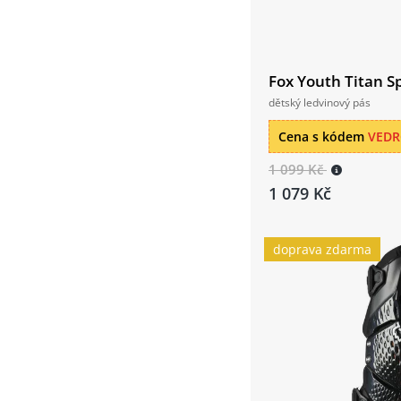
Fox Youth Titan Sp
dětský ledvinový pás
Cena s kódem
VED
1 099 Kč
1 079 Kč
doprava zdarma