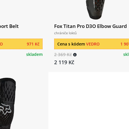
ort Belt
Fox Titan Pro D3O Elbow Guard
chrániče loktů
RO
971 Kč
Cena s kódem
VEDRO
1 90
skladem
2 369 Kč
sk
2 119 Kč