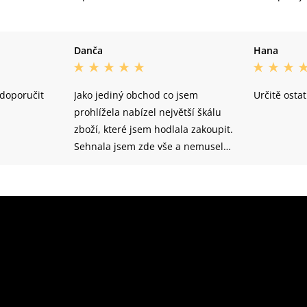
Danča
Hana
doporučit
Jako jediný obchod co jsem
Určitě osta
prohlížela nabízel největší škálu
zboží, které jsem hodlala zakoupit.
Sehnala jsem zde vše a nemusela
jsem objednávat každou věc z
jiného internetového obchodu.
Nabízí spoustu variant daného
zboží, možné kombinace a mají
vše obsáhle popsáno a vysvětleno,
milé bylo i nabídky doplňků pod
daným sortimentem, co k němu
lze dokoupit. Při nákupu nad
určitou hodnotu neplatíte