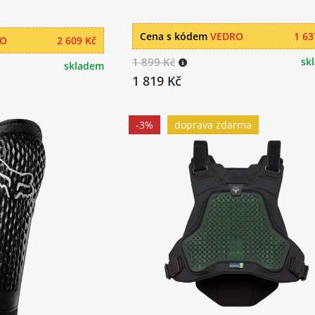
Cena s kódem
VEDRO
1 63
RO
2 609 Kč
1 899 Kč
sk
skladem
1 819 Kč
-3%
doprava zdarma