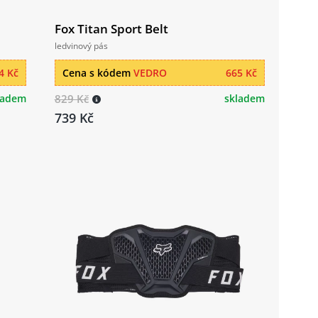
Fox Titan Sport Belt
ledvinový pás
4 Kč
Cena s kódem
VEDRO
665 Kč
ladem
829 Kč
skladem
739 Kč