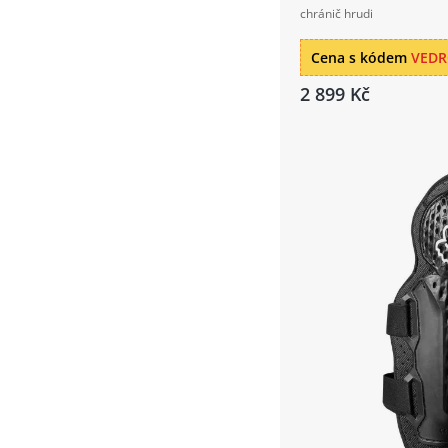
chránič hrudi
Cena s kódem
VED
2 899 Kč