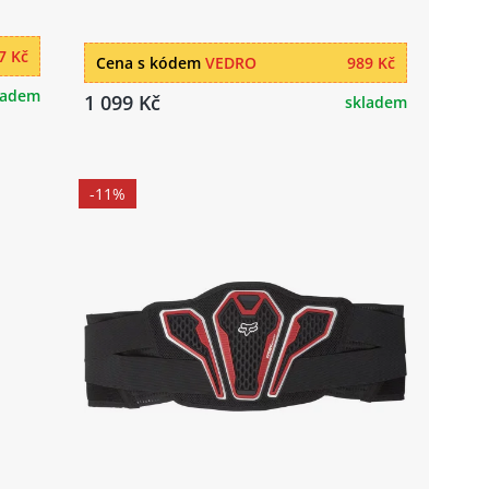
7 Kč
Cena s kódem
VEDRO
989 Kč
ladem
1 099 Kč
skladem
-11%