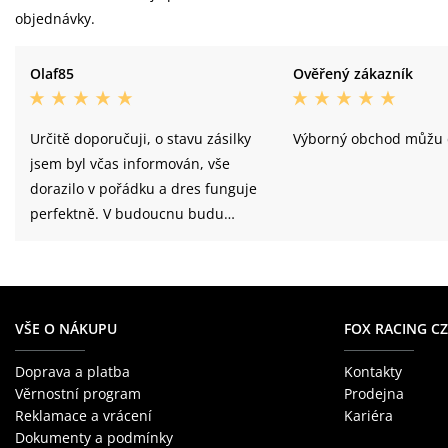
objednávky.
Olaf85
Ověřený zákazník
Určitě doporučuji, o stavu zásilky
Výborný obchod můžu 
jsem byl včas informován, vše
dorazilo v pořádku a dres funguje
perfektně. V budoucnu budu
určitě nakupovat znovu.
VŠE O NÁKUPU
FOX RACING CZ
Doprava a platba
Kontakty
Věrnostní program
Prodejna
Reklamace a vrácení
Kariéra
Dokumenty a podmínky