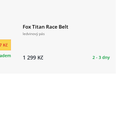
Fox Titan Race Belt
ledvinový pás
7 Kč
ladem
1 299 Kč
2 - 3 dny