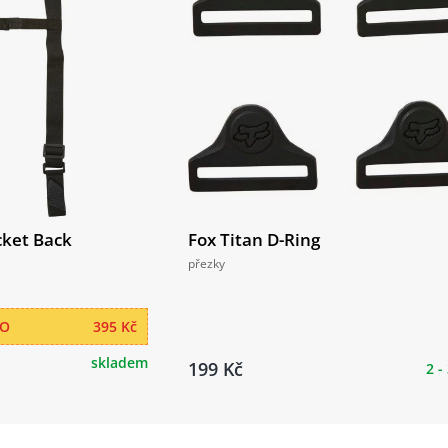
cket Back
Fox Titan D-Ring
přezky
RO
395 Kč
skladem
199 Kč
2 -