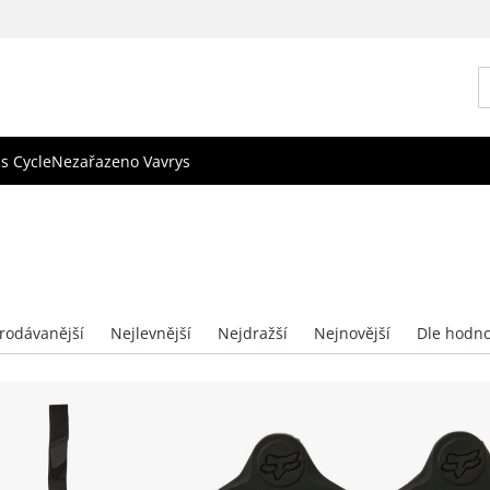
s Cycle
Nezařazeno Vavrys