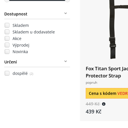
Dostupnost
Skladem
Skladem u dodavatele
Akce
Výprodej
Novinka
Určení
Fox Titan Sport Ja
dospělé
(2)
Protector Strap
popruh
Cena s kódem
VED
449 Kč
439 Kč