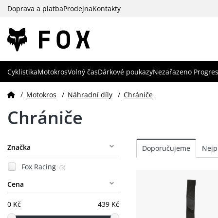
Doprava a platba
Prodejna
Kontakty
Cyklistika
Motokros
Volný čas
Dárkové poukazy
Nezařazeno Progres
/
Motokros
/
Náhradní díly
/
Chrániče
Chrániče
Značka
Fox Racing
(3)
Cena
0 Kč
439 Kč