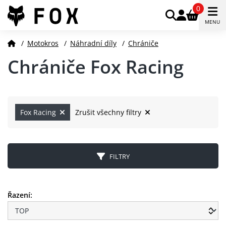
0
MENU
/
Motokros
/
Náhradní díly
/
Chrániče
Chrániče Fox Racing
Fox Racing
Zrušit všechny filtry
FILTRY
Řazení: