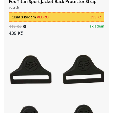
Fox Titan Sport Jacket Back Protector Strap
popruh
Cena s kódem
VEDRO
395 Kč
449 Kč
skladem
439 Kč