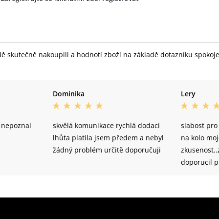
skutečně nakoupili a hodnotí zboží na základě dotazníku spokojeno
Dominika
Lery
ě nepoznal
skvělá komunikace rychlá dodací
slabost pro
lhůta platila jsem předem a nebyl
na kolo moj
žádný problém určitě doporučuji
zkusenost.
doporucil pr