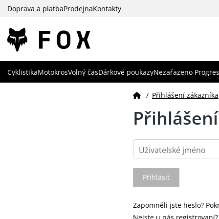
Doprava a platba
Prodejna
Kontakty
Cyklistika
Motokros
Volný čas
Dárkové poukazy
Nezařazeno Progres
/
Přihlášení zákazníka
Přihlášen
Uživatelské jméno
Zapomněli jste heslo? Pok
Nejste u nás registrovaní?