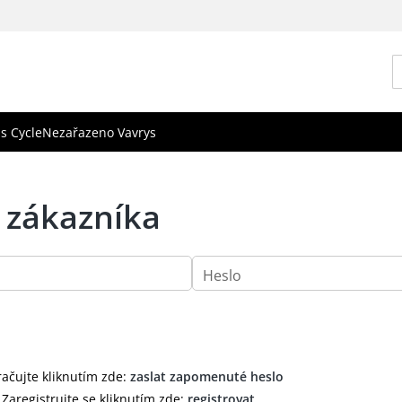
s Cycle
Nezařazeno Vavrys
í zákazníka
Heslo
račujte kliknutím zde:
zaslat zapomenuté heslo
 Zaregistrujte se kliknutím zde:
registrovat