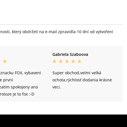
sti, který obdrželi na e-mail zpravidla 10 dní od vytvoření
Gabriela Szaboova
 znacku FOX, vybaveni
Super obchod,velmi velká
e první
ochota,rýchlosť dodania krásne
.zatim spokojeny ano
veci.
otoze je to fox :-D