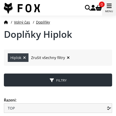
0
MENU
/
Volný čas
/
Doplňky
Doplňky Hiplok
Hiplok
Zrušit všechny filtry
FILTRY
Řazení: