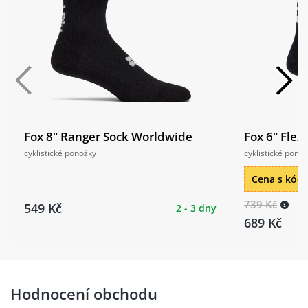
Fox 8" Ranger Sock Worldwide
Fox 6" Flex
cyklistické ponožky
cyklistické pono
Cena s kó
739 Kč
549 Kč
2 - 3 dny
689 Kč
Hodnocení obchodu