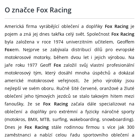
O značce Fox Racing
Americká firma vyrábějící oblečení a doplňky
Fox Racing
je
pojem a zná jej dnes takřka celý svět. Společnost
Fox Racing
byla založena v roce 1974 univerzitním učitelem, Geoffem
Fox
em. Nejprve se zabývala distribucí dílů pro evropské
motokrosové motorky, během dvou let i jejich výrobou. Na
jaře roku 1977 Geoff
Fox
založil svůj vlastní profesionální
motokrosový tým, který dosáhl mnoha úspěchů a dokázal
americké motokrosové veřejnosti, že jeho výrobky jsou
nejlepší ve svém oboru. Ručně šité červené, oranžové a žluté
oblečení jeho týmových jezdců se stalo takovým hitem mezi
fanoušky, že se
Fox Racing
začala dále specializovat na
oblečení a doplňky pro extrémní a fyzicky náročné sporty
(motokros, BMX, MTB, surfing, wakeboarding, snowboarding).
Dnes je
Fox Racing
stále rodinnou firmou s více jak 300
zaměstnanci a nabízí celou řadu sportovního oblečení a