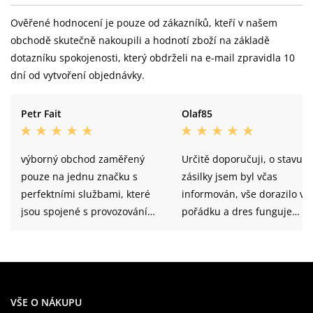
Ověřené hodnocení je pouze od zákazníků, kteří v našem
obchodě skutečně nakoupili a hodnotí zboží na základě
dotazníku spokojenosti, který obdrželi na e-mail zpravidla 10
dní od vytvoření objednávky.
Petr Fait
Olaf85
výborný obchod zaměřený
Určitě doporučuji, o stavu
pouze na jednu značku s
zásilky jsem byl včas
perfektními službami, které
informován, vše dorazilo v
jsou spojené s provozováním
pořádku a dres funguje
e-shopu. Při každém nákupu
perfektně. V budoucnu bud
maximální spokojenost.
určitě nakupovat znovu.
doporučuju!
VŠE O NÁKUPU