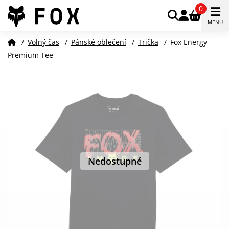
0
MENU
/
Volný čas
/
Pánské oblečení
/
Trička
/
Fox Energy
Premium Tee
Nedostupné