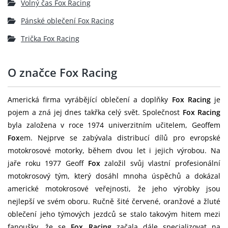
Volný čas Fox Racing
Pánské oblečení Fox Racing
Trička Fox Racing
O značce Fox Racing
Americká firma vyrábějící oblečení a doplňky
Fox Racing
je
pojem a zná jej dnes takřka celý svět. Společnost
Fox Racing
byla založena v roce 1974 univerzitním učitelem, Geoffem
Fox
em. Nejprve se zabývala distribucí dílů pro evropské
motokrosové motorky, během dvou let i jejich výrobou. Na
jaře roku 1977 Geoff
Fox
založil svůj vlastní profesionální
motokrosový tým, který dosáhl mnoha úspěchů a dokázal
americké motokrosové veřejnosti, že jeho výrobky jsou
nejlepší ve svém oboru. Ručně šité červené, oranžové a žluté
oblečení jeho týmových jezdců se stalo takovým hitem mezi
fanoušky, že se
Fox Racing
začala dále specializovat na