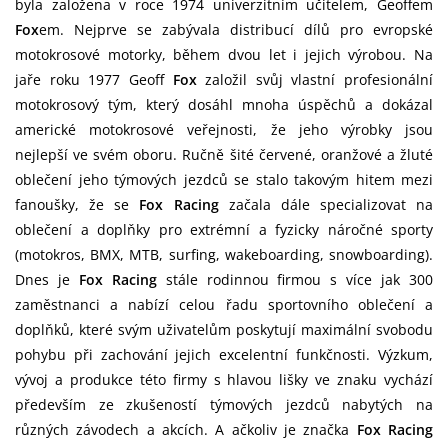
byla založena v roce 1974 univerzitním učitelem, Geoffem
Fox
em. Nejprve se zabývala distribucí dílů pro evropské
motokrosové motorky, během dvou let i jejich výrobou. Na
jaře roku 1977 Geoff
Fox
založil svůj vlastní profesionální
motokrosový tým, který dosáhl mnoha úspěchů a dokázal
americké motokrosové veřejnosti, že jeho výrobky jsou
nejlepší ve svém oboru. Ručně šité červené, oranžové a žluté
oblečení jeho týmových jezdců se stalo takovým hitem mezi
fanoušky, že se
Fox Racing
začala dále specializovat na
oblečení a doplňky pro extrémní a fyzicky náročné sporty
(motokros, BMX, MTB, surfing, wakeboarding, snowboarding).
Dnes je
Fox Racing
stále rodinnou firmou s více jak 300
zaměstnanci a nabízí celou řadu sportovního oblečení a
doplňků, které svým uživatelům poskytují maximální svobodu
pohybu při zachování jejich excelentní funkčnosti. Výzkum,
vývoj a produkce této firmy s hlavou lišky ve znaku vychází
především ze zkušeností týmových jezdců nabytých na
různých závodech a akcích. A ačkoliv je značka
Fox Racing