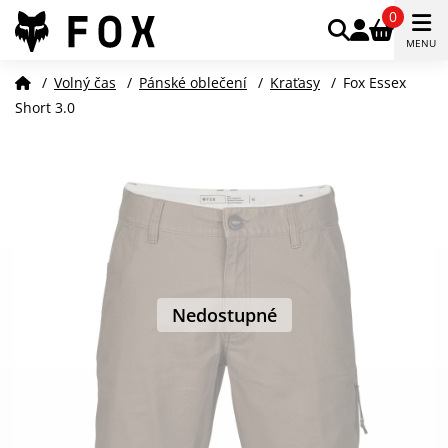
0
MENU
/
Volný čas
/
Pánské oblečení
/
Kraťasy
/
Fox Essex
Short 3.0
Nedostupné