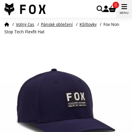
0
MENU
/
Volný čas
/
Pánské oblečení
/
Kšiltovky
/
Fox Non
Stop Tech Flexfit Hat