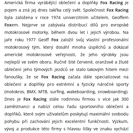
Americká firma vyrábějící oblečení a doplňky
Fox Racing
je
pojem a zná jej dnes takřka celý svět. Společnost
Fox Racing
byla založena v roce 1974 univerzitním učitelem, Geoffem
Fox
em. Nejprve se zabývala distribucí dílů pro evropské
motokrosové motorky, během dvou let i jejich výrobou. Na
jaře roku 1977 Geoff
Fox
založil svůj vlastní profesionální
motokrosový tým, který dosáhl mnoha úspěchů a dokázal
americké motokrosové veřejnosti, že jeho výrobky jsou
nejlepší ve svém oboru. Ručně šité červené, oranžové a žluté
oblečení jeho týmových jezdců se stalo takovým hitem mezi
fanoušky, že se
Fox Racing
začala dále specializovat na
oblečení a doplňky pro extrémní a fyzicky náročné sporty
(motokros, BMX, MTB, surfing, wakeboarding, snowboarding).
Dnes je
Fox Racing
stále rodinnou firmou s více jak 300
zaměstnanci a nabízí celou řadu sportovního oblečení a
doplňků, které svým uživatelům poskytují maximální svobodu
pohybu při zachování jejich excelentní funkčnosti. Výzkum,
vývoj a produkce této firmy s hlavou lišky ve znaku vychází