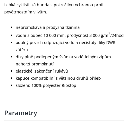
Lehká cyklistická bunda s pokročilou ochranou proti
povětrnostním vlivům.
nepromokavá a prodyšná tkanina
2
vodní sloupec 10 000 mm, prodyšnost 3 000 g/m
/24hod
odolný povrch odpuzující vodu a nečistoty díky DWR
zátěru
díky plně podlepeným švům a vodědolným zipům
nehorzí promoknutí
elastické zakončení rukávů
kapuce kompatibilní s většinou druhů přileb
složení: 100% polyester Ripstop
Parametry