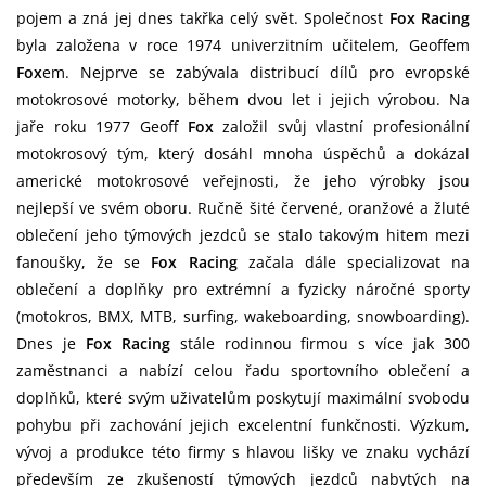
pojem a zná jej dnes takřka celý svět. Společnost
Fox Racing
byla založena v roce 1974 univerzitním učitelem, Geoffem
Fox
em. Nejprve se zabývala distribucí dílů pro evropské
motokrosové motorky, během dvou let i jejich výrobou. Na
jaře roku 1977 Geoff
Fox
založil svůj vlastní profesionální
motokrosový tým, který dosáhl mnoha úspěchů a dokázal
americké motokrosové veřejnosti, že jeho výrobky jsou
nejlepší ve svém oboru. Ručně šité červené, oranžové a žluté
oblečení jeho týmových jezdců se stalo takovým hitem mezi
fanoušky, že se
Fox Racing
začala dále specializovat na
oblečení a doplňky pro extrémní a fyzicky náročné sporty
(motokros, BMX, MTB, surfing, wakeboarding, snowboarding).
Dnes je
Fox Racing
stále rodinnou firmou s více jak 300
zaměstnanci a nabízí celou řadu sportovního oblečení a
doplňků, které svým uživatelům poskytují maximální svobodu
pohybu při zachování jejich excelentní funkčnosti. Výzkum,
vývoj a produkce této firmy s hlavou lišky ve znaku vychází
především ze zkušeností týmových jezdců nabytých na