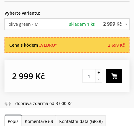
Vyberte variantu:
2 999 Kč
olive green - M
skladem 1 ks
Cena s kódem
„VEDRO“
2 699 Kč
+
2 999 Kč
-
doprava zdarma od 3 000 Kč
Popis
Komentáře
(0)
Kontaktní data (GPSR)