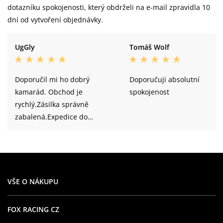
dotazníku spokojenosti, který obdrželi na e-mail zpravidla 10
dní od vytvoření objednávky.
UgGly
Tomáš Wolf
Doporučil mi ho dobrý
Doporučuji absolutní
kamarád. Obchod je
spokojenost
rychlý.Zásilka správně
zabalená.Expedice do
druhého dne to třetího dne
sem měl balíček doma.
Ano.Určitě bych doporučil
tento obchod. Kvalita
VŠE O NÁKUPU
FOX RACING CZ