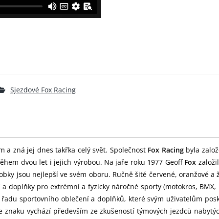
Sjezdové Fox Racing
m a zná jej dnes takřka celý svět. Společnost
Fox Racing
byla založ
ěhem dvou let i jejich výrobou. Na jaře roku 1977 Geoff
Fox
založi
obky jsou nejlepší ve svém oboru. Ručně šité červené, oranžové a 
í a doplňky pro extrémní a fyzicky náročné sporty (motokros, BMX
u řadu sportovního oblečení a doplňků, které svým uživatelům pos
 ve znaku vychází především ze zkušeností týmových jezdců nabytý