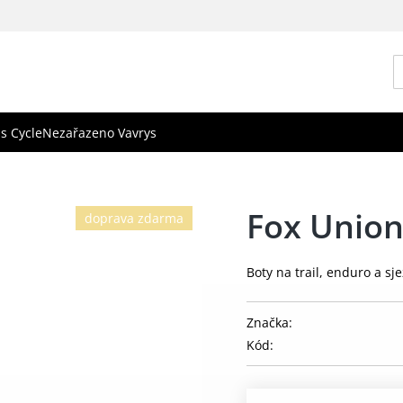
s Cycle
Nezařazeno Vavrys
Fox Union
doprava zdarma
Boty na trail, enduro a s
Značka:
Kód: