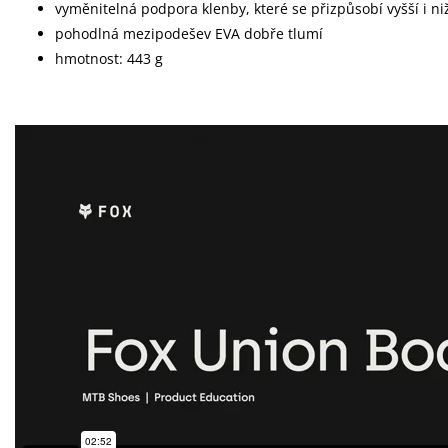
vyměnitelná podpora klenby, které se přizpůsobí vyšší i ni
pohodlná mezipodešev EVA dobře tlumí
hmotnost: 443 g