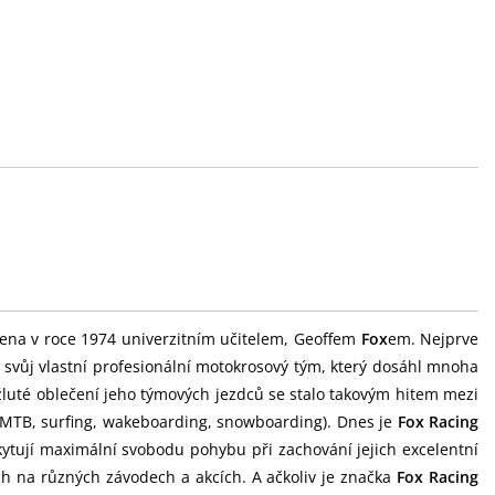
ena v roce 1974 univerzitním učitelem, Geoffem
Fox
em. Nejprve
l svůj vlastní profesionální motokrosový tým, který dosáhl mnoha
žluté oblečení jeho týmových jezdců se stalo takovým hitem mezi
, MTB, surfing, wakeboarding, snowboarding). Dnes je
Fox Racing
kytují maximální svobodu pohybu při zachování jejich excelentní
ch na různých závodech a akcích. A ačkoliv je značka
Fox Racing