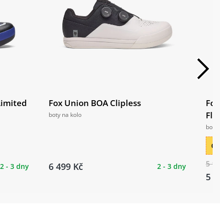
Limited
Fox Union BOA Clipless
Fox
Fla
boty na kolo
boty 
Ce
5 9
6 499 Kč
2 - 3 dny
2 - 3 dny
5 9