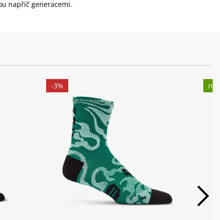
ou napříč generacemi.
-3%
nov