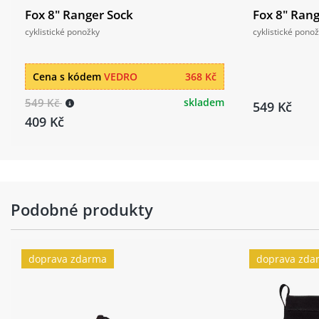
Fox 8" Ranger Sock
Fox 8" Ran
cyklistické ponožky
cyklistické pono
Cena s kódem
VEDRO
368 Kč
549 Kč
skladem
549 Kč
409 Kč
Podobné produkty
doprava zdarma
doprava zda