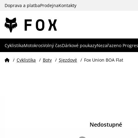
Doprava a platba
Prodejna
Kontakty
Cyklistika
Motokros
Volný čas
Dárkové poukazy
Nezařazeno Progres
/
Cyklistika
/
Boty
/
Sjezdové
/
Fox Union BOA Flat
Nedostupné