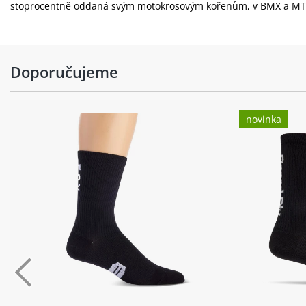
stoprocentně oddaná svým motokrosovým kořenům, v BMX a MTB o
Doporučujeme
novinka