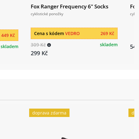
Fox Ranger Frequency 6" Socks
Fox
cyklistické ponožky
cykli
Cena s kódem
VEDRO
269 Kč
449 Kč
309 Kč
skladem
549
skladem
299 Kč
doprava zdarma
dop