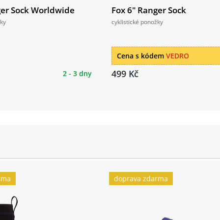
ger Sock Worldwide
Fox 6" Ranger Sock
žky
cyklistické ponožky
Cena s kódem
VEDRO
499 Kč
2 - 3 dny
rma
doprava zdarma