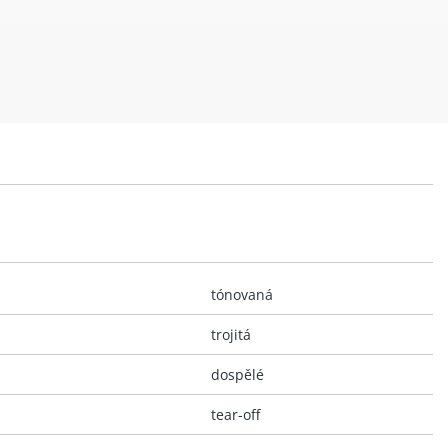
tónovaná
trojitá
dospělé
tear-off