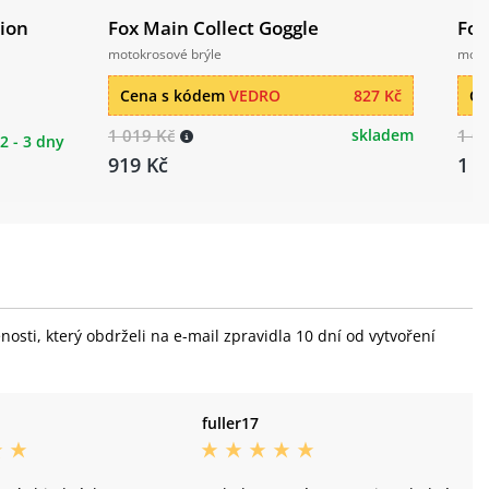
tion
Fox Main Collect Goggle
Fox
motokrosové brýle
moto
Cena s kódem
VEDRO
827 Kč
Ce
1 019 Kč
skladem
1 6
2 - 3 dny
919 Kč
1 5
sti, který obdrželi na e-mail zpravidla 10 dní od vytvoření
fuller17