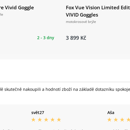
e Vivid Goggle
Fox Vue Vision Limited Edi
VIVID Goggles
le
motokrosové brýle
3 899 Kč
2 - 3 dny
skutečně nakoupili a hodnotí zboží na základě dotazníku spokojeno
svět27
Aša