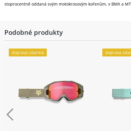
stoprocentně oddaná svým motokrosovým kořenům, v BMX a MTB o
Podobné produkty
doprava zdarma
doprava zda