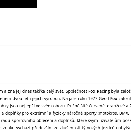
m a zná jej dnes takřka celý svět. Společnost
Fox Racing
byla založ
ěhem dvou let i jejich výrobou. Na jaře roku 1977 Geoff
Fox
založi
obky jsou nejlepší ve svém oboru. Ručně šité červené, oranžové a 
í a doplňky pro extrémní a fyzicky náročné sporty (motokros, BMX
u řadu sportovního oblečení a doplňků, které svým uživatelům pos
 ve znaku vychází především ze zkušeností týmových jezdců nabytý