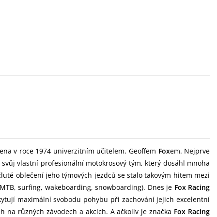
ena v roce 1974 univerzitním učitelem, Geoffem
Fox
em. Nejprve
l svůj vlastní profesionální motokrosový tým, který dosáhl mnoha
žluté oblečení jeho týmových jezdců se stalo takovým hitem mezi
, MTB, surfing, wakeboarding, snowboarding). Dnes je
Fox Racing
kytují maximální svobodu pohybu při zachování jejich excelentní
ch na různých závodech a akcích. A ačkoliv je značka
Fox Racing