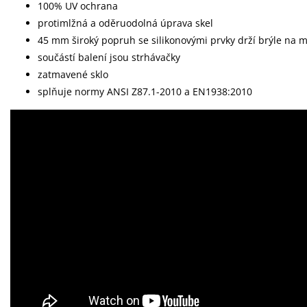
100% UV ochrana
protimlžná a oděruodolná úprava skel
45 mm široký popruh se silikonovými prvky drží brýle na m
součástí balení jsou strhávačky
zatmavené sklo
splňuje normy ANSI Z87.1-2010 a EN1938:2010