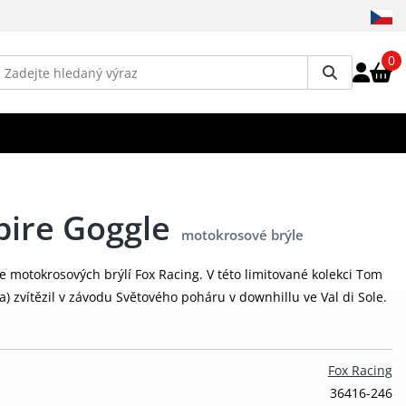
0
pire Goggle
motokrosové brýle
ce motokrosových brýlí Fox Racing. V této limitované kolekci Tom
) zvítězil v závodu Světového poháru v downhillu ve Val di Sole.
Fox Racing
36416-246