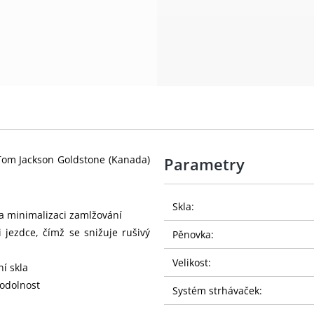
i Tom Jackson Goldstone (Kanada)
Parametry
Skla:
ě a minimalizaci zamlžování
i jezdce, čímž se snižuje rušivý
Pěnovka:
Velikost:
ní skla
 odolnost
Systém strhávaček: