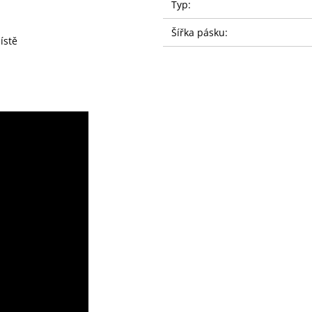
Typ:
Šířka pásku:
ístě