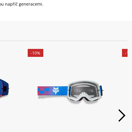
ou napříč generacemi.
-10%
-1