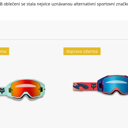
blečení se stala nejvíce uznávanou alternativní sportovní značk
rma
doprava zdarma