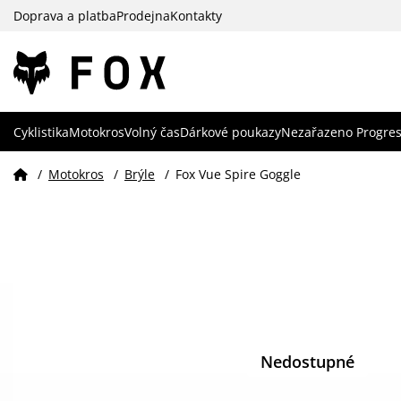
Doprava a platba
Prodejna
Kontakty
Cyklistika
Motokros
Volný čas
Dárkové poukazy
Nezařazeno Progres
/
Motokros
/
Brýle
/
Fox Vue Spire Goggle
Nedostupné