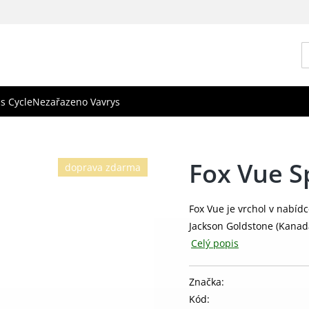
s Cycle
Nezařazeno Vavrys
Fox Vue S
doprava zdarma
Fox Vue je vrchol v nabíd
Jackson Goldstone (Kanada
Celý popis
Značka:
Kód: