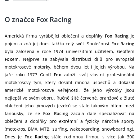
O značce Fox Racing
Americká firma vyrábějící oblečení a doplňky
Fox Racing
je
pojem a zná jej dnes takřka celý svět. Společnost
Fox Racing
byla založena v roce 1974 univerzitním učitelem, Geoffem
Fox
em. Nejprve se zabývala distribucí dílů pro evropské
motokrosové motorky, během dvou let i jejich výrobou. Na
jaře roku 1977 Geoff
Fox
založil svůj vlastní profesionální
motokrosový tým, který dosáhl mnoha úspěchů a dokázal
americké motokrosové veřejnosti, že jeho výrobky jsou
nejlepší ve svém oboru. Ručně šité červené, oranžové a žluté
oblečení jeho týmových jezdců se stalo takovým hitem mezi
fanoušky, že se
Fox Racing
začala dále specializovat na
oblečení a doplňky pro extrémní a fyzicky náročné sporty
(motokros, BMX, MTB, surfing, wakeboarding, snowboarding).
Dnes je
Fox Racing
stále rodinnou firmou s více jak 300