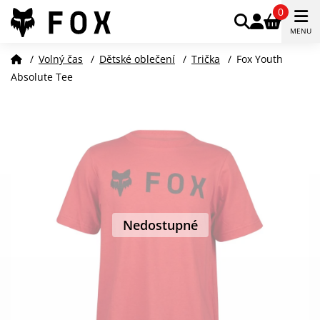
0
MENU
/
Volný čas
/
Dětské oblečení
/
Trička
/
Fox Youth
Absolute Tee
Nedostupné