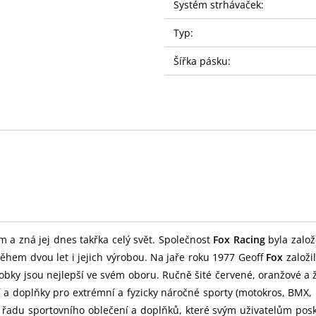
Systém strhávaček:
Typ:
Šířka pásku:
m a zná jej dnes takřka celý svět. Společnost
Fox Racing
byla založ
ěhem dvou let i jejich výrobou. Na jaře roku 1977 Geoff
Fox
založi
obky jsou nejlepší ve svém oboru. Ručně šité červené, oranžové a 
í a doplňky pro extrémní a fyzicky náročné sporty (motokros, BMX
u řadu sportovního oblečení a doplňků, které svým uživatelům pos