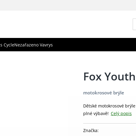
s Cycle
Nezařazeno Vavrys
Fox Youth
motokrosové brýle
Dětské motokrosové brýle 
plné výbavě!
Celý popis
Značka: