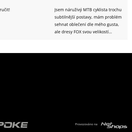
učit!
Jsem náruživý MTB cyklista trochu
subtilnější postavy, mám problém
sehnat oblečení dle mého gusta,
ale dresy FOX svou velikostí
odpovídají mým představám
Provozováno na