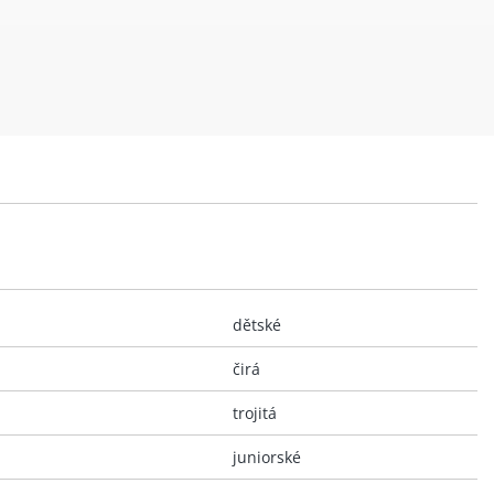
dětské
čirá
trojitá
juniorské