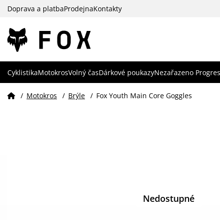
Doprava a platba
Prodejna
Kontakty
Cyklistika
Motokros
Volný čas
Dárkové poukazy
Nezařazeno Progres
/
Motokros
/
Brýle
/
Fox Youth Main Core Goggles
Nedostupné