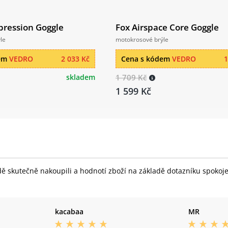
pression Goggle
Fox Airspace Core Goggle
le
motokrosové brýle
dem
VEDRO
2 033 Kč
Cena s kódem
VEDRO
1
skladem
1 709 Kč
1 599 Kč
skutečně nakoupili a hodnotí zboží na základě dotazníku spokojeno
kacabaa
MR