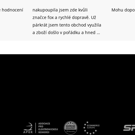
é hodnocení
nakupoupila jsem zde kvůli
Mohu dopor
značce fox a rychlé dopravě. Už
párkrát jsem tento obchod využila
a zboží došlo v pořádku a hned na
druhý den. Tento obchod bych
doporočila dál určitě, je tu velký
výběr zboží a čas dodání je krátký
:)