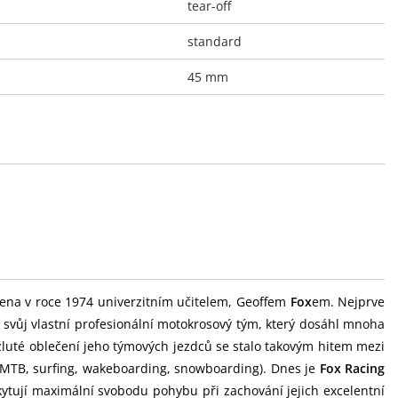
tear-off
standard
45 mm
ena v roce 1974 univerzitním učitelem, Geoffem
Fox
em. Nejprve
l svůj vlastní profesionální motokrosový tým, který dosáhl mnoha
žluté oblečení jeho týmových jezdců se stalo takovým hitem mezi
, MTB, surfing, wakeboarding, snowboarding). Dnes je
Fox Racing
kytují maximální svobodu pohybu při zachování jejich excelentní