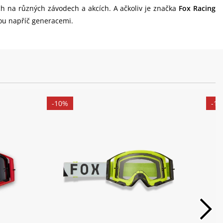
ch na různých závodech a akcích. A ačkoliv je značka
Fox Racing
ou napříč generacemi.
-10%
-1