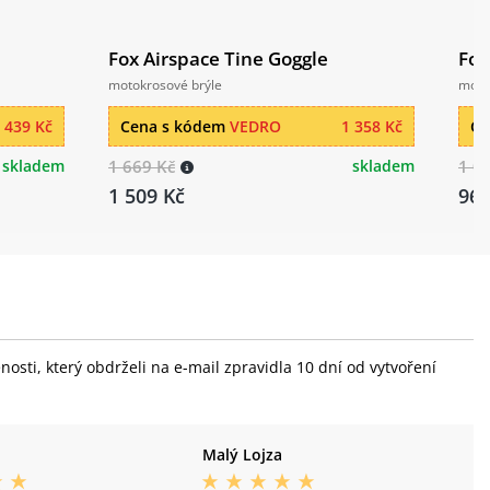
Fox Airspace Tine Goggle
Fox
motokrosové brýle
moto
 439 Kč
Cena s kódem
VEDRO
1 358 Kč
Ce
skladem
1 669 Kč
skladem
1 0
1 509 Kč
969
sti, který obdrželi na e-mail zpravidla 10 dní od vytvoření
Malý Lojza