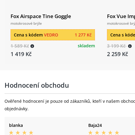
Fox Airspace Tine Goggle
Fox Vue Im
motokrosové brýle
motokrosové brý
Cena s kódem
VEDRO
1 277 Kč
Cena s kó
1 589 Kč
skladem
3 199 Kč
1 419 Kč
2 259 Kč
Hodnocení obchodu
Ověřené hodnocení je pouze od zákazníků, kteří v našem obchodě 
objednávky.
blanka
Baja24