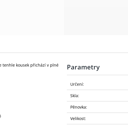
 tenhle kousek přichází v plné
Parametry
Určení:
Skla:
Pěnovka:
ě
Velikost: