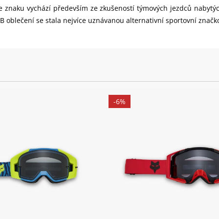
 ve znaku vychází především ze zkušeností týmových jezdců nabytý
blečení se stala nejvíce uznávanou alternativní sportovní značk
-6%