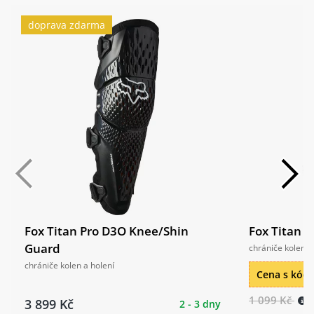
doprava zdarma
Fox Titan Pro D3O Knee/Shin
Fox Titan 
Guard
chrániče kolen
chrániče kolen a holení
Cena s kó
1 099 Kč
3 899 Kč
2 - 3 dny