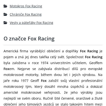
Motokros Fox Racing
Chrániče Fox Racing
Vesty a páteřáky Fox Racing
O značce Fox Racing
Americká firma vyrábějící oblečení a doplňky
Fox Racing
je
pojem a zná jej dnes takřka celý svět. Společnost
Fox Racing
byla založena v roce 1974 univerzitním učitelem, Geoffem
Fox
em. Nejprve se zabývala distribucí dílů pro evropské
motokrosové motorky, během dvou let i jejich výrobou. Na
jaře roku 1977 Geoff
Fox
založil svůj vlastní profesionální
motokrosový tým, který dosáhl mnoha úspěchů a dokázal
americké motokrosové veřejnosti, že jeho výrobky jsou
nejlepší ve svém oboru. Ručně šité červené, oranžové a žluté
oblečení jeho týmových jezdců se stalo takovým hitem mezi