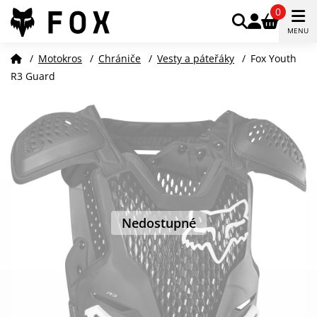
0
MENU
/
Motokros
/
Chrániče
/
Vesty a páteřáky
/
Fox Youth
R3 Guard
Nedostupné