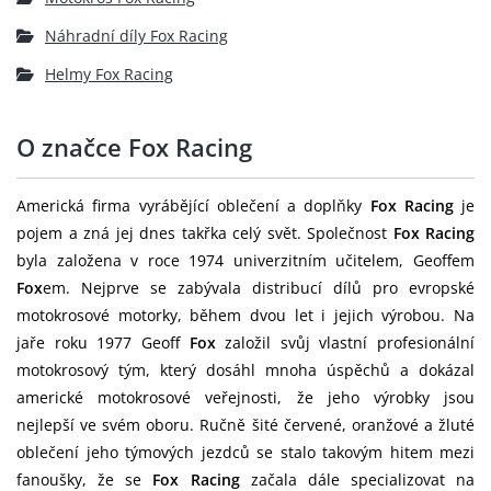
Náhradní díly Fox Racing
Helmy Fox Racing
O značce Fox Racing
Americká firma vyrábějící oblečení a doplňky
Fox Racing
je
pojem a zná jej dnes takřka celý svět. Společnost
Fox Racing
byla založena v roce 1974 univerzitním učitelem, Geoffem
Fox
em. Nejprve se zabývala distribucí dílů pro evropské
motokrosové motorky, během dvou let i jejich výrobou. Na
jaře roku 1977 Geoff
Fox
založil svůj vlastní profesionální
motokrosový tým, který dosáhl mnoha úspěchů a dokázal
americké motokrosové veřejnosti, že jeho výrobky jsou
nejlepší ve svém oboru. Ručně šité červené, oranžové a žluté
oblečení jeho týmových jezdců se stalo takovým hitem mezi
fanoušky, že se
Fox Racing
začala dále specializovat na