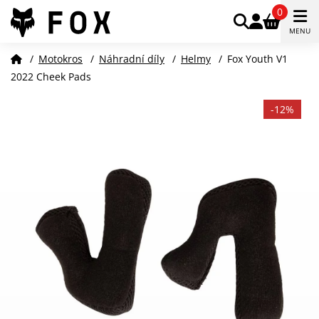
0
MENU
/
Motokros
/
Náhradní díly
/
Helmy
/
Fox Youth V1
2022 Cheek Pads
-12%