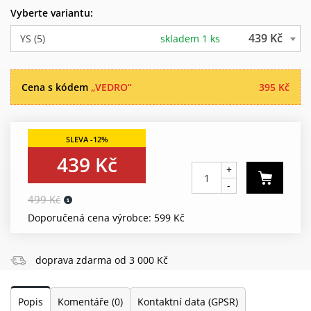
Vyberte variantu:
439 Kč
YS (5)
skladem 1 ks
Cena s kódem
„VEDRO“
395 Kč
439 Kč
+
-
499 Kč
Doporučená cena výrobce: 599 Kč
doprava zdarma od 3 000 Kč
Popis
Komentáře
(0)
Kontaktní data (GPSR)