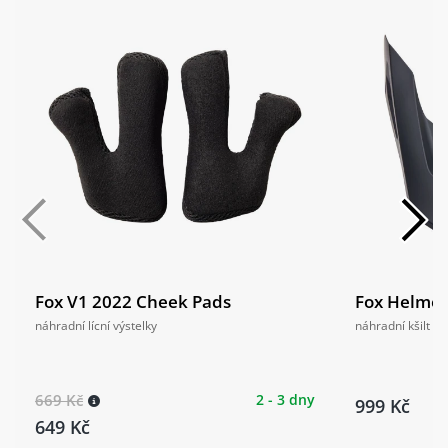
Fox V1 2022 Cheek Pads
Fox Helmet 
náhradní lícní výstelky
náhradní kšilt
669 Kč
2 - 3 dny
999 Kč
649 Kč