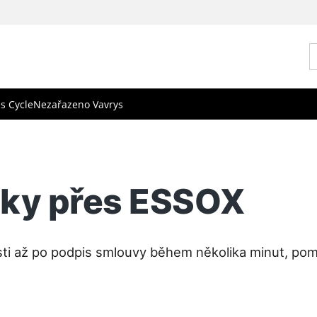
s Cycle
Nezařazeno Vavrys
tky přes ESSOX
sti až po podpis smlouvy během několika minut, po