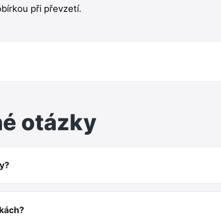
obírkou při převzetí.
né otázky
ky?
tkách?