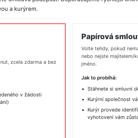
vou a kurýrem.
Papírová smlou
Volte tehdy, pokud nem
nebo nejste majitelem/
nut, zcela zdarma a bez
jméno.
Jak to probíhá:
Stáhnete si smluvní d
edeného v žádosti
Kurýrní společnost v
ání)
Kurýr provede identi
vyhotovení vám zůst