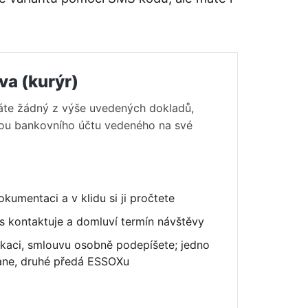
va (kurýr)
áte žádný z výše uvedených dokladů,
kou bankovního účtu vedeného na své
okumentaci a v klidu si ji pročtete
ás kontaktuje a domluví termín návštěvy
fikaci, smlouvu osobně podepíšete; jedno
ane, druhé předá ESSOXu