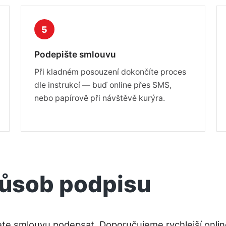
5
Podepište smlouvu
Při kladném posouzení dokončíte proces
dle instrukcí — buď online přes SMS,
nebo papírově při návštěvě kurýra.
působ podpisu
chcete smlouvu podepsat. Doporučujeme rychlejší onli