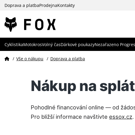
Doprava a platba
Prodejna
Kontakty
Cyklistika
Motokros
Volný čas
Dárkové poukazy
Nezařazeno Progres
/
Vše o nákupu
/
Doprava a platba
Nákup na splá
Pohodlné financování online — od žádo
Pro bližší informace navštivte
essox.cz
.