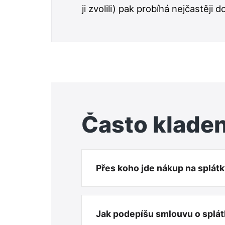
ji zvolili) pak probíhá nejčastěji d
Často klade
Přes koho jde nákup na splát
Jak podepíšu smlouvu o splá