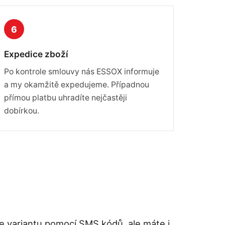
6
Expedice zboží
Po kontrole smlouvy nás ESSOX informuje
a my okamžitě expedujeme. Případnou
přímou platbu uhradíte nejčastěji
dobírkou.
ne variantu pomocí SMS kódů, ale máte i