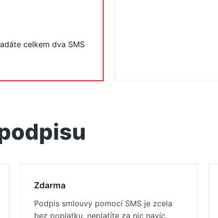
 zadáte celkem dva SMS
podpisu
Zdarma
Podpis smlouvy pomocí SMS je zcela
bez poplatku, neplatíte za nic navíc.