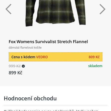
Fox Womens Survivalist Stretch Flannel
dámská flanelová košile
Cena s kódem
VEDRO
809 Kč
999 Kč
skladem
899 Kč
Hodnocení obchodu