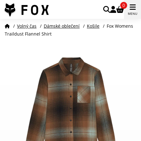
0
MENU
/
Volný čas
/
Dámské oblečení
/
Košile
/
Fox Womens
Traildust Flannel Shirt