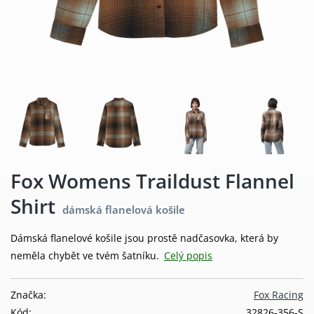
Fox Womens Traildust Flannel
Shirt
dámská flanelová košile
Dámská flanelové košile jsou prostě nadčasovka, která by
neměla chybět ve tvém šatníku.
Celý popis
Značka:
Fox Racing
Kód:
32826-356-S