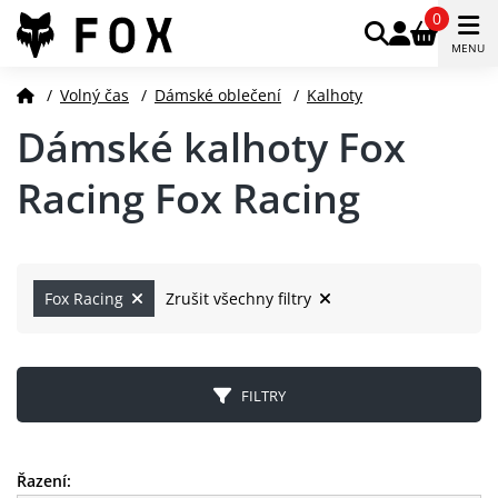
0
MENU
/
Volný čas
/
Dámské oblečení
/
Kalhoty
Dámské kalhoty Fox
Racing Fox Racing
Fox Racing
Zrušit všechny filtry
FILTRY
Řazení: