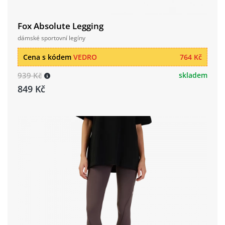
Fox Absolute Legging
dámské sportovní legíny
Cena s kódem
VEDRO
764 Kč
939 Kč
skladem
849 Kč