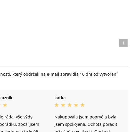
1
sti, který obdrželi na e-mail zpravidla 10 dní od vytvoření
kazník
katka
e ráda, vše vždy
Nakupovala jsem poprvé a byla
pořádku, zboží jsem
jsem spokojena. Ochota poradit
ze jednou a to kvůli
při výběru velikosti. Obchod