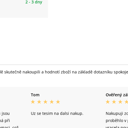
2 - 3 dny
skutečně nakoupili a hodnotí zboží na základě dotazníku spokojeno
Tom
Ověřený zá
 jsou
Uz se tesim na dalsi nakup.
Nakupuji zd
ná při
proběhlo v 
amaci, což
vracela pou