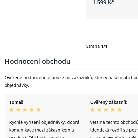
1 599 Kč
Strana
1/1
Hodnocení obchodu
Ověřené hodnocení je pouze od zákazníků, kteří v našem obchodě 
objednávky.
Tomáš
Ověřený zákazník
Rychlé vyřízení objednávky, dobrá
vetšina techto obchodů
komunikace mezi zákazníkem a
identická rozdíl se poz
prodejci. Obchod a značku
vracení, vyměně a rekl