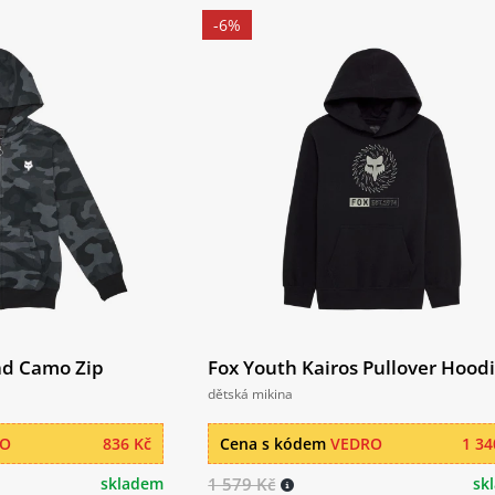
-6%
ad Camo Zip
Fox Youth Kairos Pullover Hood
dětská mikina
RO
836 Kč
Cena s kódem
VEDRO
1 34
skladem
1 579 Kč
sk