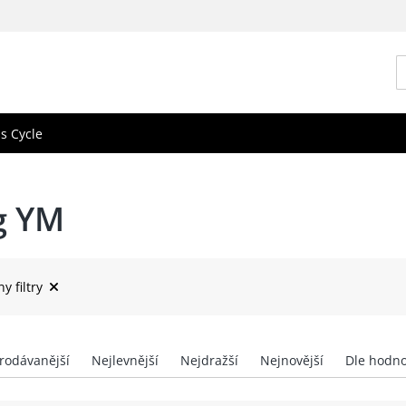
s Cycle
g YM
y filtry