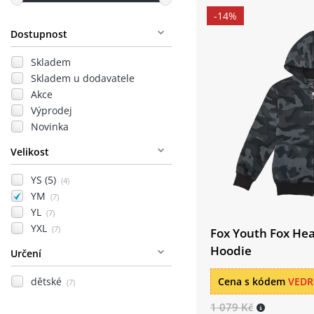
-14%
Dostupnost
Skladem
Skladem u dodavatele
Akce
Výprodej
Novinka
Velikost
YS (5)
(4)
YM
(7)
YL
(7)
YXL
(7)
Fox Youth Fox He
Hoodie
Určení
dětské
Cena s kódem
VED
(7)
1 079 Kč