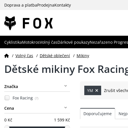
Doprava a platba
Prodejna
Kontakty
Cyklistika
Motokros
Volný čas
Dárkové poukazy
Nezařazeno Progres
/
Volný čas
/
Dětské oblečení
/
Mikiny
Dětské mikiny Fox Racin
Značka
YM
Zrušit všechn
Fox Racing
(7)
Cena
0 Kč
1 599 Kč