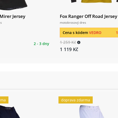
 Mirer Jersey
Fox Ranger Off Road Jersey
es
motokrosový dres
Cena s kódem
VEDRO
1
1 259 Kč
2 - 3 dny
1 119 Kč
rma
doprava zdarma