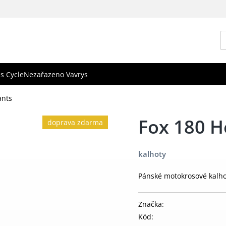
s Cycle
Nezařazeno Vavrys
ants
Fox 180 H
doprava zdarma
kalhoty
Pánské motokrosové kalho
Značka:
Kód: