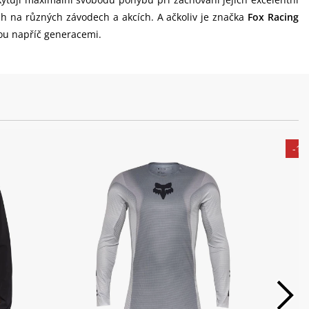
ch na různých závodech a akcích. A ačkoliv je značka
Fox Racing
ou napříč generacemi.
-1