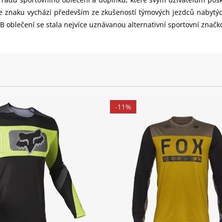
 ve znaku vychází především ze zkušeností týmových jezdců nabytý
blečení se stala nejvíce uznávanou alternativní sportovní značk
-11%