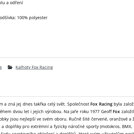
plu a odření
podšívka: 100% polyester
g
Kalhoty Fox Racing
m a zná jej dnes takřka celý svět. Společnost
Fox Racing
byla založ
ěhem dvou let i jejich výrobou. Na jaře roku 1977 Geoff
Fox
založi
obky jsou nejlepší ve svém oboru. Ručně šité červené, oranžové a 
í a doplňky pro extrémní a fyzicky náročné sporty (motokros, BMX
u řadu sportovního oblečení a doplňků, které svým uživatelům pos