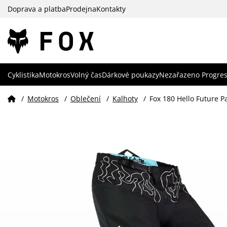
Doprava a platba
Prodejna
Kontakty
Cyklistika
Motokros
Volný čas
Dárkové poukazy
Nezařazeno Progres
/
Motokros
/
Oblečení
/
Kalhoty
/
Fox 180 Hello Future P