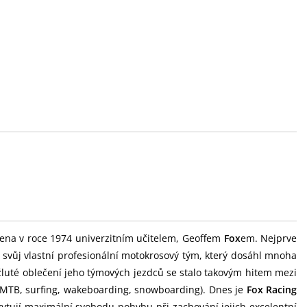
ena v roce 1974 univerzitním učitelem, Geoffem
Fox
em. Nejprve
l svůj vlastní profesionální motokrosový tým, který dosáhl mnoha
žluté oblečení jeho týmových jezdců se stalo takovým hitem mezi
, MTB, surfing, wakeboarding, snowboarding). Dnes je
Fox Racing
kytují maximální svobodu pohybu při zachování jejich excelentní