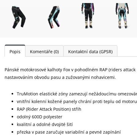
Popis
Komentáře
(0)
Kontaktní data (GPSR)
Pánské motokrosové kalhoty Fox v pohodlném RAP (riders attack p
nastavováním obvodu pasu a zužovanými nohavicemi.
TruMotion elastické zóny zamezují nežádoucímu omezová
vnitřní kolenní kožené panely chrání proti teplu od motoru
RAP (Rider Attack Position) střih
odolný 600D polyester
kvalitní a odolné dvojité šití
přezka v pase zaručuje variabilní a pevné zapínání