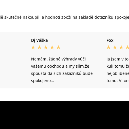
skutečně nakoupili a hodnotí zboží na základě dotazníku spokojeno
Dj Váška
Fox
Nemám ,žádné výhrady vůči
Ja jsem v t
vašemu obchodu a my slím,že
kuli tomu ž
spousta dalších zákazníků bude
nejoblibeně
spokojeno...
tomu. V to
nakupoval 
spolehlivý 
doporučil b
přatelum.