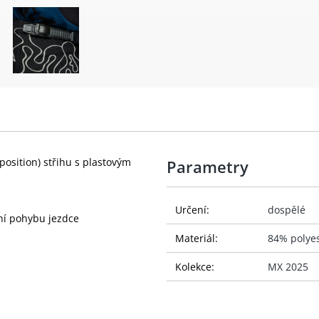
osition) střihu s plastovým
Parametry
Určení:
dospělé
ní pohybu jezdce
Materiál:
84% polyes
Kolekce:
MX 2025