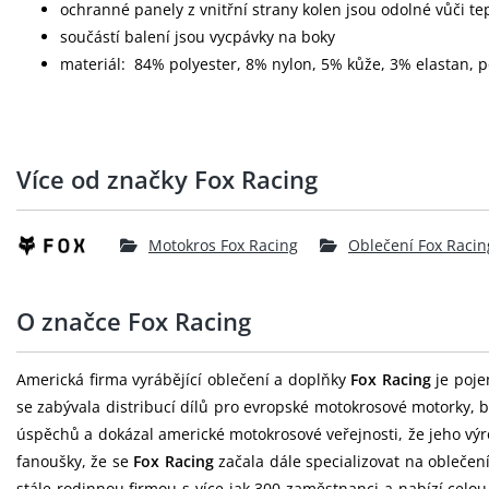
ochranné panely z vnitřní strany kolen jsou odolné vůči te
součástí balení jsou vycpávky na boky
materiál: 84% polyester, 8% nylon, 5% kůže, 3% elastan, 
Více od značky Fox Racing
Motokros Fox Racing
Oblečení Fox Racin
O značce Fox Racing
Americká firma vyrábějící oblečení a doplňky
Fox Racing
je poje
se zabývala distribucí dílů pro evropské motokrosové motorky, b
úspěchů a dokázal americké motokrosové veřejnosti, že jeho výr
fanoušky, že se
Fox Racing
začala dále specializovat na oblečen
stále rodinnou firmou s více jak 300 zaměstnanci a nabízí celo