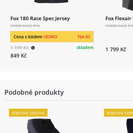
Fox 180 Race Spec Jersey
Fox Flexair
motokrosový dres
motokrosový dr
Cena s kódem
VEDRO
764 Kč
1 199 Kč
skladem
1 799 Kč
849 Kč
Podobné produkty
doprava zdarma
doprava zda