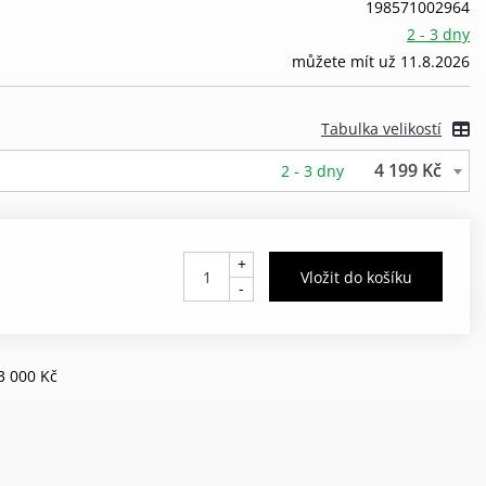
198571002964
2 - 3 dny
můžete mít už 11.8.2026
Tabulka velikostí
4 199 Kč
2 - 3 dny
+
-
3 000 Kč