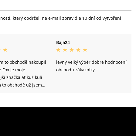
sti, který obdrželi na e-mail zpravidla 10 dní od vytvoření
Baja24
om to obchodě nakoupil
levný velký výběr dobré hodnocení
e Fox je moje
obchodu zákazníky
jši značka at kuž kuli
m to obchodě už jsem
mnohokrat a vždy byly
což jsem moc rad. Ano
ych ten to obchod svim