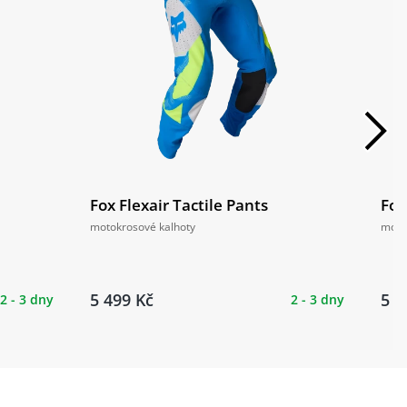
Fox Flexair Tactile Pants
Fox
motokrosové kalhoty
moto
5 499 Kč
5 4
2 - 3 dny
2 - 3 dny