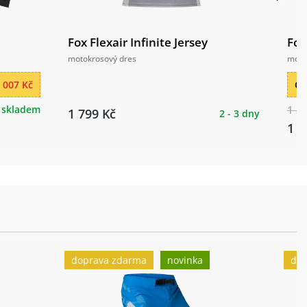
Fox Flexair Infinite Jersey
Fox
motokrosový dres
moto
 007 Kč
Ce
skladem
1 2
1 799 Kč
2 - 3 dny
1 0
doprava zdarma
novinka
dop