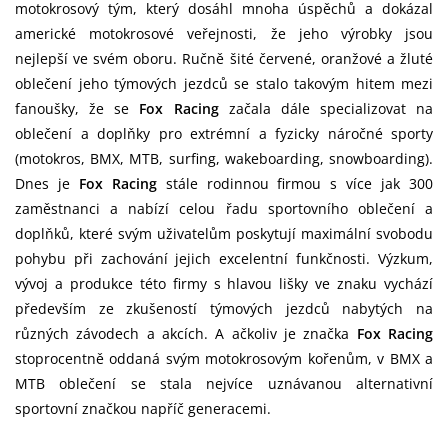
motokrosový tým, který dosáhl mnoha úspěchů a dokázal
americké motokrosové veřejnosti, že jeho výrobky jsou
nejlepší ve svém oboru. Ručně šité červené, oranžové a žluté
oblečení jeho týmových jezdců se stalo takovým hitem mezi
fanoušky, že se
Fox Racing
začala dále specializovat na
oblečení a doplňky pro extrémní a fyzicky náročné sporty
(motokros, BMX, MTB, surfing, wakeboarding, snowboarding).
Dnes je
Fox Racing
stále rodinnou firmou s více jak 300
zaměstnanci a nabízí celou řadu sportovního oblečení a
doplňků, které svým uživatelům poskytují maximální svobodu
pohybu při zachování jejich excelentní funkčnosti. Výzkum,
vývoj a produkce této firmy s hlavou lišky ve znaku vychází
především ze zkušeností týmových jezdců nabytých na
různých závodech a akcích. A ačkoliv je značka
Fox Racing
stoprocentně oddaná svým motokrosovým kořenům, v BMX a
MTB oblečení se stala nejvíce uznávanou alternativní
sportovní značkou napříč generacemi.