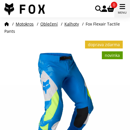
0
MENU
/
Motokros
/
Oblečení
/
Kalhoty
/
Fox Flexair Tactile
Pants
doprava zdarma
novinka