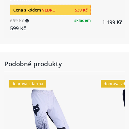
Cena s kódem
VEDRO
539 Kč
659 Kč
skladem
1 199 Kč
599 Kč
Podobné produkty
doprava zdarma
doprava zda