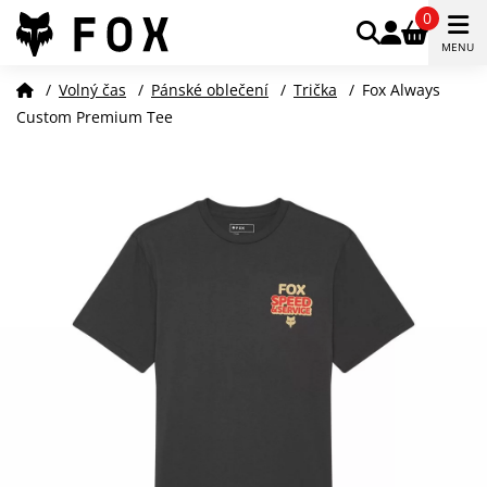
0
MENU
/
Volný čas
/
Pánské oblečení
/
Trička
/
Fox Always
Custom Premium Tee