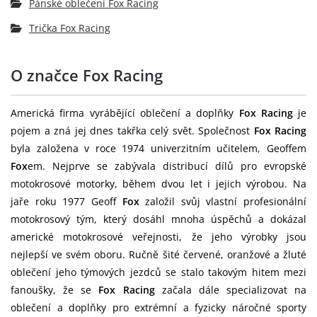
Pánské oblečení Fox Racing
Trička Fox Racing
O značce Fox Racing
Americká firma vyrábějící oblečení a doplňky
Fox Racing
je
pojem a zná jej dnes takřka celý svět. Společnost
Fox Racing
byla založena v roce 1974 univerzitním učitelem, Geoffem
Fox
em. Nejprve se zabývala distribucí dílů pro evropské
motokrosové motorky, během dvou let i jejich výrobou. Na
jaře roku 1977 Geoff
Fox
založil svůj vlastní profesionální
motokrosový tým, který dosáhl mnoha úspěchů a dokázal
americké motokrosové veřejnosti, že jeho výrobky jsou
nejlepší ve svém oboru. Ručně šité červené, oranžové a žluté
oblečení jeho týmových jezdců se stalo takovým hitem mezi
fanoušky, že se
Fox Racing
začala dále specializovat na
oblečení a doplňky pro extrémní a fyzicky náročné sporty