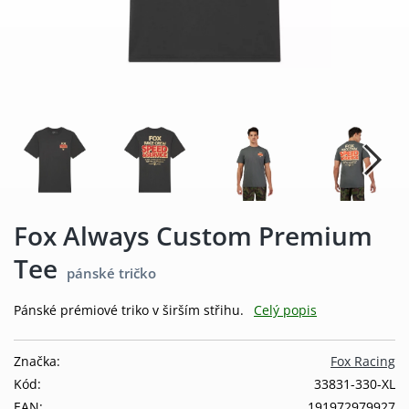
Fox Always Custom Premium
Tee
pánské tričko
Pánské prémiové triko v širším střihu.
Celý popis
Značka:
Fox Racing
Kód:
33831-330-XL
EAN:
191972979927