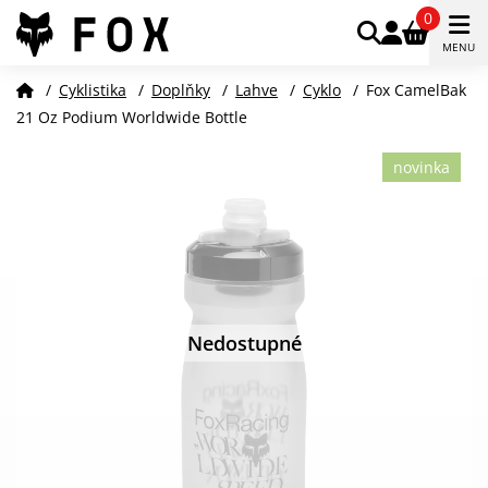
0
MENU
/
Cyklistika
/
Doplňky
/
Lahve
/
Cyklo
/
Fox CamelBak
21 Oz Podium Worldwide Bottle
novinka
Nedostupné