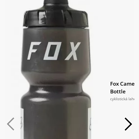
Fox CamelB
Bottle
cyklistická lahev