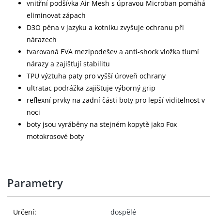
vnitřní podšívka Air Mesh s úpravou Microban pomáhá
eliminovat zápach
D3O pěna v jazyku a kotníku zvyšuje ochranu při
nárazech
tvarovaná EVA mezipodešev a anti-shock vložka tlumí
nárazy a zajišťují stabilitu
TPU výztuha paty pro vyšší úroveň ochrany
ultratac podrážka zajišťuje výborný grip
reflexní prvky na zadní části boty pro lepší viditelnost v
noci
boty jsou vyráběny na stejném kopytě jako Fox
motokrosové boty
Parametry
Určení:
dospělé