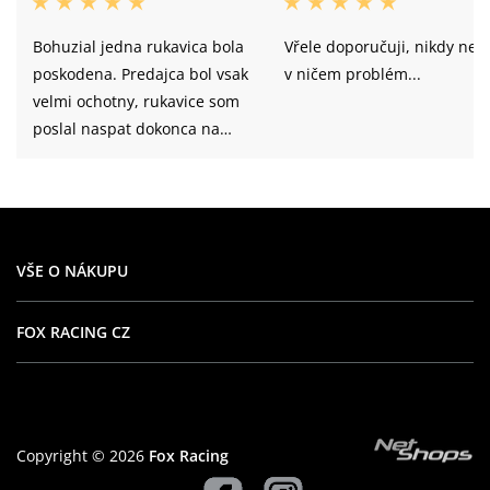
Bohuzial jedna rukavica bola
Vřele doporučuji, nikdy neb
poskodena. Predajca bol vsak
v ničem problém...
velmi ochotny, rukavice som
poslal naspat dokonca na
predajcove naklady. Takto
ukazkovo by to malo
prebiehat u vsetkych
predajcov. Dakujem Fox
Racing za ochotu a rychle
VŠE O NÁKUPU
vybavenie reklamacie!
FOX RACING CZ
Copyright © 2026
Fox Racing