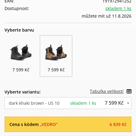
EAN:
191972941252
Dostupnost:
skladem 1 ks
můžete mít už 11.8.2026
Vyberte barvu
7 599 Kč
7 599 Kč
Tabulka velikostí
Vyberte variantu:
7 599 Kč
dark khaki brown - US 10
skladem 1 ks
Cena s kódem
„VEDRO“
6 839 Kč