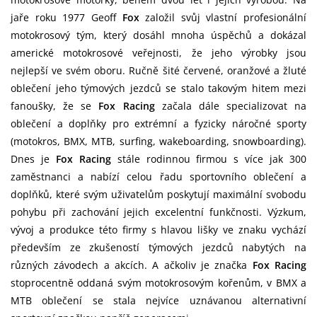
jaře roku 1977 Geoff
Fox
založil svůj vlastní profesionální
motokrosový tým, který dosáhl mnoha úspěchů a dokázal
americké motokrosové veřejnosti, že jeho výrobky jsou
nejlepší ve svém oboru. Ručně šité červené, oranžové a žluté
oblečení jeho týmových jezdců se stalo takovým hitem mezi
fanoušky, že se
Fox Racing
začala dále specializovat na
oblečení a doplňky pro extrémní a fyzicky náročné sporty
(motokros, BMX, MTB, surfing, wakeboarding, snowboarding).
Dnes je
Fox Racing
stále rodinnou firmou s více jak 300
zaměstnanci a nabízí celou řadu sportovního oblečení a
doplňků, které svým uživatelům poskytují maximální svobodu
pohybu při zachování jejich excelentní funkčnosti. Výzkum,
vývoj a produkce této firmy s hlavou lišky ve znaku vychází
především ze zkušeností týmových jezdců nabytých na
různých závodech a akcích. A ačkoliv je značka
Fox Racing
stoprocentně oddaná svým motokrosovým kořenům, v BMX a
MTB oblečení se stala nejvíce uznávanou alternativní