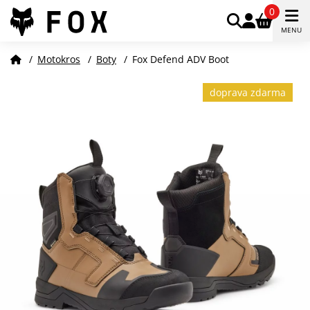
0
MENU
/
Motokros
/
Boty
/
Fox Defend ADV Boot
doprava zdarma