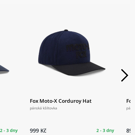
Fox Moto-X Corduroy Hat
Fox
pánská kšiltovka
pánsk
999 Kč
899
2 - 3 dny
2 - 3 dny