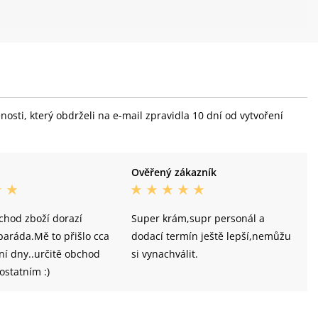
sti, který obdrželi na e-mail zpravidla 10 dní od vytvoření
Ověřený zákazník
chod zboží dorazí
Super krám,supr personál a
 paráda.Mě to přišlo cca
dodací termín ještě lepší,nemůžu
ní dny..určitě obchod
si vynachválit.
statním :)