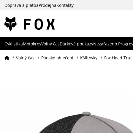
Doprava a platba
Prodejna
Kontakty
Cyklistika
Motokros
Volný čas
Dárkové poukazy
Nezařazeno Progres
/
Volný čas
/
Pánské oblečení
/
Kšiltovky
/
Fox Head Truc