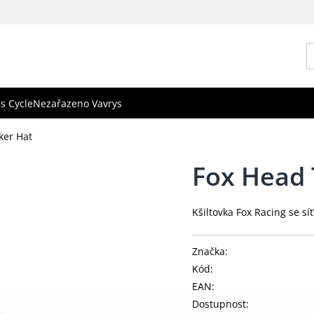
s Cycle
Nezařazeno Vavrys
ker Hat
Fox Head 
Kšiltovka Fox Racing se sí
Značka:
Kód:
EAN:
Dostupnost: