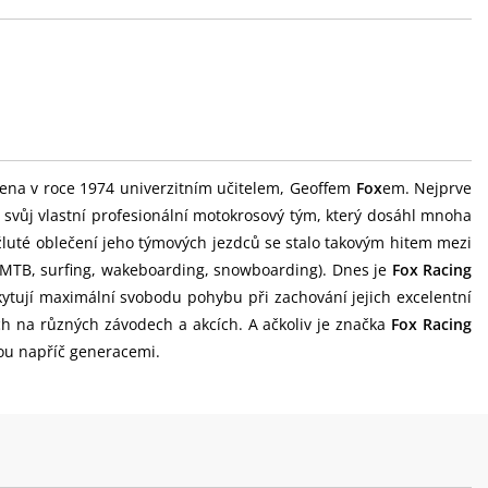
ena v roce 1974 univerzitním učitelem, Geoffem
Fox
em. Nejprve
l svůj vlastní profesionální motokrosový tým, který dosáhl mnoha
žluté oblečení jeho týmových jezdců se stalo takovým hitem mezi
, MTB, surfing, wakeboarding, snowboarding). Dnes je
Fox Racing
kytují maximální svobodu pohybu při zachování jejich excelentní
ch na různých závodech a akcích. A ačkoliv je značka
Fox Racing
ou napříč generacemi.