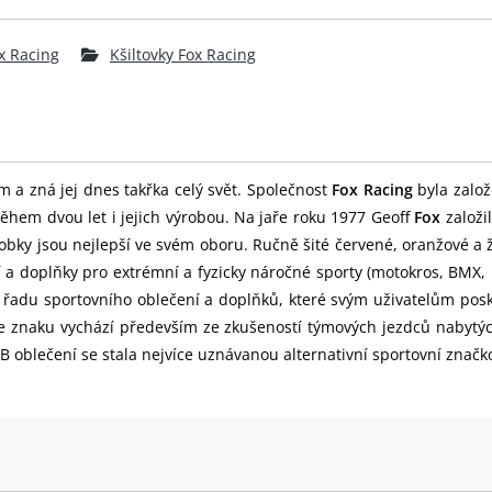
x Racing
Kšiltovky Fox Racing
m a zná jej dnes takřka celý svět. Společnost
Fox Racing
byla založ
ěhem dvou let i jejich výrobou. Na jaře roku 1977 Geoff
Fox
založi
obky jsou nejlepší ve svém oboru. Ručně šité červené, oranžové a 
í a doplňky pro extrémní a fyzicky náročné sporty (motokros, BMX
u řadu sportovního oblečení a doplňků, které svým uživatelům pos
 ve znaku vychází především ze zkušeností týmových jezdců nabytý
blečení se stala nejvíce uznávanou alternativní sportovní značk