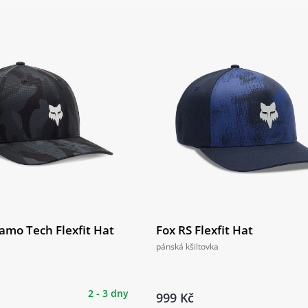
amo Tech Flexfit Hat
Fox RS Flexfit Hat
pánská kšiltovka
2 - 3 dny
999 Kč