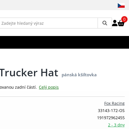
0
Trucker Hat
pánská kšiltovka
ťovanou zadní částí.
Celý popis
Fox Racing
33143-172-OS
191972962455
2 - 3 dny