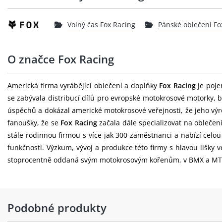
Volný čas Fox Racing
Pánské oblečení Fo
O značce Fox Racing
Americká firma vyrábějící oblečení a doplňky
Fox Racing
je poje
se zabývala distribucí dílů pro evropské motokrosové motorky, b
úspěchů a dokázal americké motokrosové veřejnosti, že jeho výr
fanoušky, že se
Fox Racing
začala dále specializovat na oblečen
stále rodinnou firmou s více jak 300 zaměstnanci a nabízí celo
funkčnosti. Výzkum, vývoj a produkce této firmy s hlavou lišky
stoprocentně oddaná svým motokrosovým kořenům, v BMX a MTB o
Podobné produkty