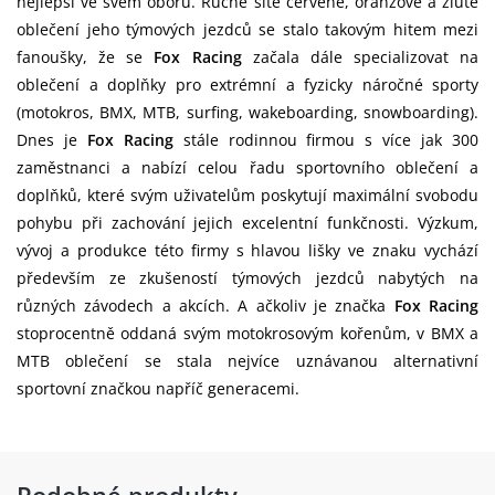
nejlepší ve svém oboru. Ručně šité červené, oranžové a žluté
oblečení jeho týmových jezdců se stalo takovým hitem mezi
fanoušky, že se
Fox Racing
začala dále specializovat na
oblečení a doplňky pro extrémní a fyzicky náročné sporty
(motokros, BMX, MTB, surfing, wakeboarding, snowboarding).
Dnes je
Fox Racing
stále rodinnou firmou s více jak 300
zaměstnanci a nabízí celou řadu sportovního oblečení a
doplňků, které svým uživatelům poskytují maximální svobodu
pohybu při zachování jejich excelentní funkčnosti. Výzkum,
vývoj a produkce této firmy s hlavou lišky ve znaku vychází
především ze zkušeností týmových jezdců nabytých na
různých závodech a akcích. A ačkoliv je značka
Fox Racing
stoprocentně oddaná svým motokrosovým kořenům, v BMX a
MTB oblečení se stala nejvíce uznávanou alternativní
sportovní značkou napříč generacemi.
Podobné produkty