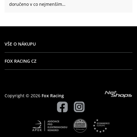
doručeno v co nejmenším
časovém rozptylu, vždy jsem
byla spokojená, a chování
zaměstnanců i když jen přes
mail bylo velice milé.
Doporučuji vždy když si
VŠE O NÁKUPU
někdo neví rady co koupit
jako dárek, doporučím
FOX RACING CZ
stránky Fox.
Copyright © 2026
Fox Racing