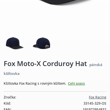
Fox Moto-X Corduroy Hat
pánská
kšiltovka
Kšiltovka Fox Racing s rovným kšiltem.
Celý popis
Značka:
Fox Racing
Kód:
33145-329-OS
EAN:
191972954832