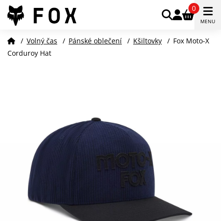
0
MENU
/
Volný čas
/
Pánské oblečení
/
Kšiltovky
/
Fox Moto-X
Corduroy Hat