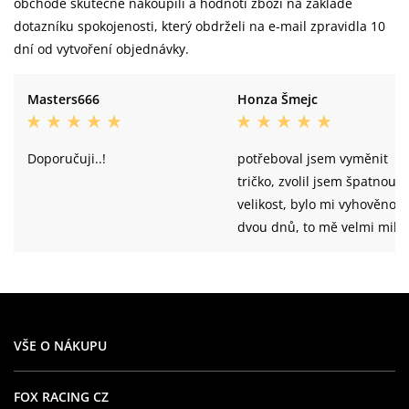
obchodě skutečně nakoupili a hodnotí zboží na základě
dotazníku spokojenosti, který obdrželi na e-mail zpravidla 10
dní od vytvoření objednávky.
Masters666
Honza Šmejc
Doporučuji..!
potřeboval jsem vyměnit
tričko, zvolil jsem špatnou
velikost, bylo mi vyhověno 
dvou dnů, to mě velmi mile
překvapilo. Doporučuji
každému kdo chce kupovat
kvalitní sportovní zboží,
rychle a spolehlivě.
VŠE O NÁKUPU
FOX RACING CZ