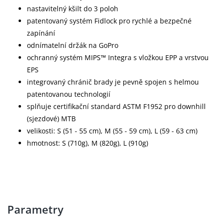
nastavitelný kšilt do 3 poloh
patentovaný systém Fidlock pro rychlé a bezpečné
zapínání
odnímatelní držák na GoPro
ochranný systém MIPS™ Integra s vložkou EPP a vrstvou
EPS
integrovaný chránič brady je pevně spojen s helmou
patentovanou technologií
splňuje certifikační standard ASTM F1952 pro downhill
(sjezdové) MTB
velikosti: S (51 - 55 cm), M (55 - 59 cm), L (59 - 63 cm)
hmotnost: S (710g), M (820g), L (910g)
Parametry