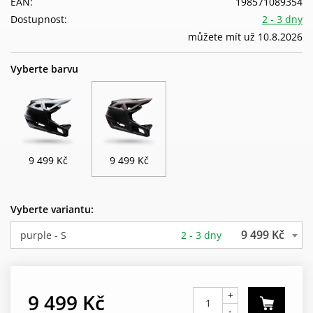
EAN:
198571089354
Dostupnost:
2 - 3 dny
můžete mít už 10.8.2026
Vyberte barvu
9 499 Kč
9 499 Kč
Vyberte variantu:
9 499 Kč
purple - S
2 - 3 dny
+
9 499 Kč
-