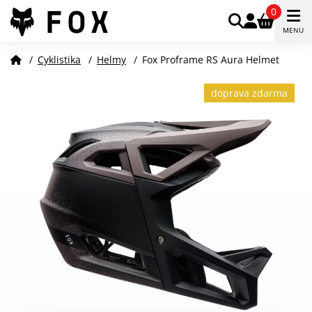
0
MENU
/
Cyklistika
/
Helmy
/
Fox Proframe RS Aura Helmet
doprava zdarma