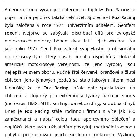
Americká firma vyrábějící oblečení a doplňky
Fox Racing
je
pojem a zná jej dnes takřka celý svět. Společnost
Fox Racing
byla založena v roce 1974 univerzitním učitelem, Geoffem
Fox
em. Nejprve se zabývala distribucí dílů pro evropské
motokrosové motorky, během dvou let i jejich výrobou. Na
jaře roku 1977 Geoff
Fox
založil svůj vlastní profesionální
motokrosový tým, který dosáhl mnoha úspěchů a dokázal
americké motokrosové veřejnosti, že jeho výrobky jsou
nejlepší ve svém oboru. Ručně šité červené, oranžové a žluté
oblečení jeho týmových jezdců se stalo takovým hitem mezi
fanoušky, že se
Fox Racing
začala dále specializovat na
oblečení a doplňky pro extrémní a fyzicky náročné sporty
(motokros, BMX, MTB, surfing, wakeboarding, snowboarding).
Dnes je
Fox Racing
stále rodinnou firmou s více jak 300
zaměstnanci a nabízí celou řadu sportovního oblečení a
doplňků, které svým uživatelům poskytují maximální svobodu
pohybu při zachování jejich excelentní funkčnosti. Výzkum,