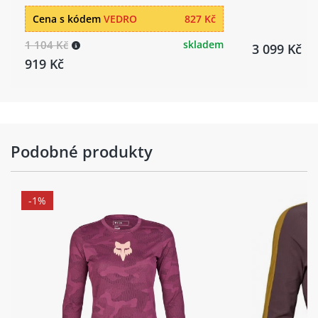
Cena s kódem
VEDRO
827 Kč
1 104 Kč
skladem
3 099 Kč
919 Kč
Podobné produkty
-1%