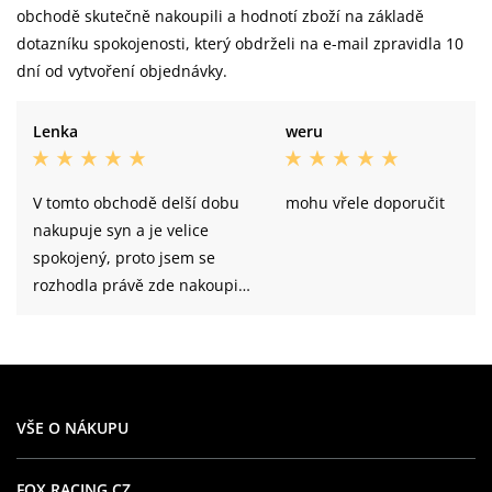
obchodě skutečně nakoupili a hodnotí zboží na základě
dotazníku spokojenosti, který obdrželi na e-mail zpravidla 10
dní od vytvoření objednávky.
Lenka
weru
V tomto obchodě delší dobu
mohu vřele doporučit
nakupuje syn a je velice
spokojený, proto jsem se
rozhodla právě zde nakoupit
pro něj dárky. Obchod určitě
doporučím dalším známým.
Jsem velice spokojená
VŠE O NÁKUPU
FOX RACING CZ