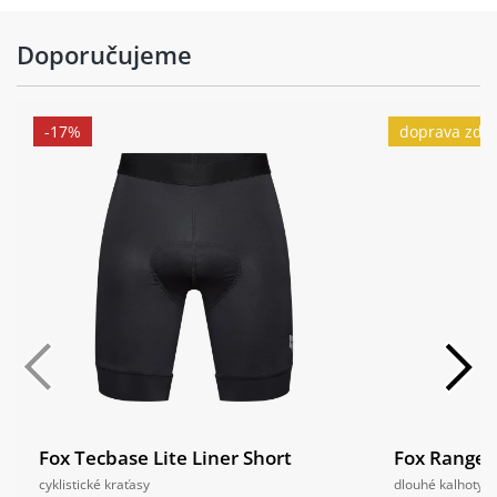
Doporučujeme
-17%
doprava zda
Fox Tecbase Lite Liner Short
Fox Ranger
cyklistické kraťasy
dlouhé kalhoty