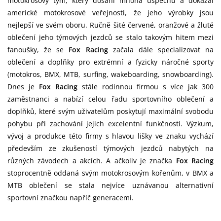
motokrosový tým, který dosáhl mnoha úspěchů a dokázal
americké motokrosové veřejnosti, že jeho výrobky jsou
nejlepší ve svém oboru. Ručně šité červené, oranžové a žluté
oblečení jeho týmových jezdců se stalo takovým hitem mezi
fanoušky, že se
Fox Racing
začala dále specializovat na
oblečení a doplňky pro extrémní a fyzicky náročné sporty
(motokros, BMX, MTB, surfing, wakeboarding, snowboarding).
Dnes je
Fox Racing
stále rodinnou firmou s více jak 300
zaměstnanci a nabízí celou řadu sportovního oblečení a
doplňků, které svým uživatelům poskytují maximální svobodu
pohybu při zachování jejich excelentní funkčnosti. Výzkum,
vývoj a produkce této firmy s hlavou lišky ve znaku vychází
především ze zkušeností týmových jezdců nabytých na
různých závodech a akcích. A ačkoliv je značka
Fox Racing
stoprocentně oddaná svým motokrosovým kořenům, v BMX a
MTB oblečení se stala nejvíce uznávanou alternativní
sportovní značkou napříč generacemi.