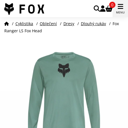
0
MENU
/
Cyklistika
/
Oblečení
/
Dresy
/
Dlouhý rukáv
/
Fox
Ranger LS Fox Head