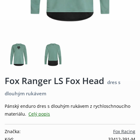
Fox Ranger LS Fox Head
dres s
dlouhým rukávem
Pánský enduro dres s dlouhým rukávem z rychloschnoucího
materiálu.
Celý popis
Značka:
Fox Racing
Kód:
33412-391-M