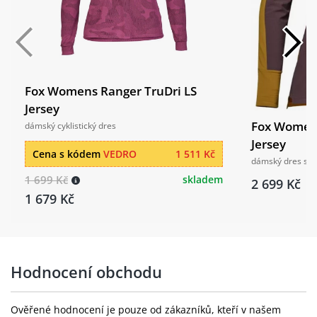
Fox Womens Ranger TruDri LS
Jersey
Fox Women
dámský cyklistický dres
Jersey
Cena s kódem
VEDRO
1 511 Kč
dámský dres s 
1 699 Kč
skladem
2 699 Kč
1 679 Kč
Hodnocení obchodu
Ověřené hodnocení je pouze od zákazníků, kteří v našem