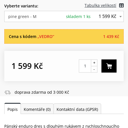
Tabulka velikostí
Vyberte variantu:
1 599 Kč
pine green - M
skladem 1 ks
Cena s kódem
„VEDRO“
1 439 Kč
+
1 599 Kč
-
doprava zdarma od 3 000 Kč
Popis
Komentáře
(0)
Kontaktní data (GPSR)
Pánský enduro dres s dlouhým rukávem z rychloschnoucího