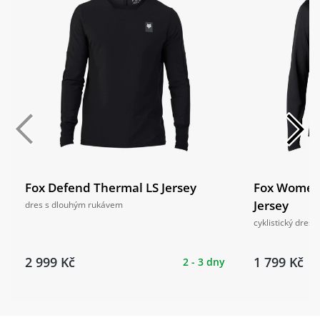
Fox Defend Thermal LS Jersey
Fox Womens
Jersey
dres s dlouhým rukávem
cyklistický dres
2 999 Kč
1 799 Kč
2 - 3 dny