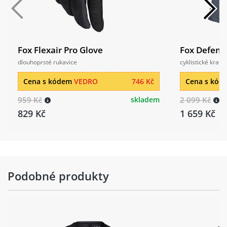
Fox Flexair Pro Glove
Fox Defend
dlouhoprsté rukavice
cyklistické kraťa
Cena s kódem
VEDRO
746 Kč
Cena s kó
959 Kč
skladem
2 099 Kč
829 Kč
1 659 Kč
Podobné produkty