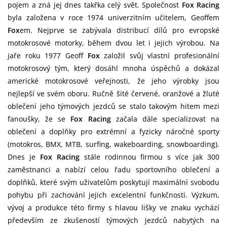
pojem a zná jej dnes takřka celý svět. Společnost
Fox Racing
byla založena v roce 1974 univerzitním učitelem, Geoffem
Fox
em. Nejprve se zabývala distribucí dílů pro evropské
motokrosové motorky, během dvou let i jejich výrobou. Na
jaře roku 1977 Geoff
Fox
založil svůj vlastní profesionální
motokrosový tým, který dosáhl mnoha úspěchů a dokázal
americké motokrosové veřejnosti, že jeho výrobky jsou
nejlepší ve svém oboru. Ručně šité červené, oranžové a žluté
oblečení jeho týmových jezdců se stalo takovým hitem mezi
fanoušky, že se
Fox Racing
začala dále specializovat na
oblečení a doplňky pro extrémní a fyzicky náročné sporty
(motokros, BMX, MTB, surfing, wakeboarding, snowboarding).
Dnes je
Fox Racing
stále rodinnou firmou s více jak 300
zaměstnanci a nabízí celou řadu sportovního oblečení a
doplňků, které svým uživatelům poskytují maximální svobodu
pohybu při zachování jejich excelentní funkčnosti. Výzkum,
vývoj a produkce této firmy s hlavou lišky ve znaku vychází
především ze zkušeností týmových jezdců nabytých na