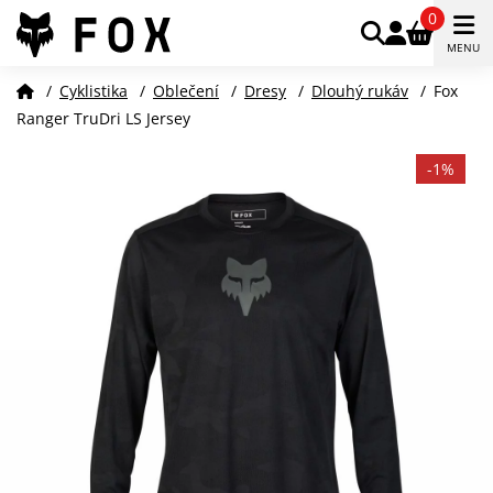
0
MENU
/
Cyklistika
/
Oblečení
/
Dresy
/
Dlouhý rukáv
/
Fox
Ranger TruDri LS Jersey
-1%