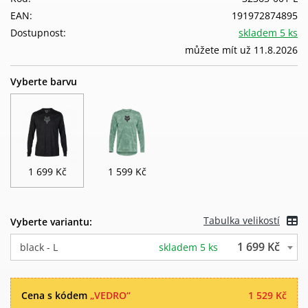
EAN:
191972874895
Dostupnost:
skladem 5 ks
můžete mít už 11.8.2026
Vyberte barvu
1 699 Kč
1 599 Kč
Tabulka velikostí
Vyberte variantu:
1 699 Kč
black - L
skladem 5 ks
Cena s kódem
„VEDRO“
1 529 Kč