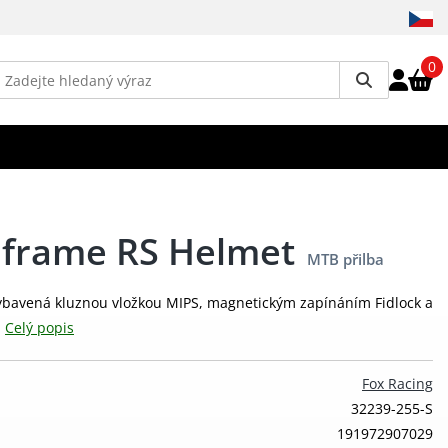
0
dframe RS Helmet
MTB přilba
vybavená kluznou vložkou MIPS, magnetickým zapínáním Fidlock a
.
Celý popis
Fox Racing
32239-255-S
191972907029