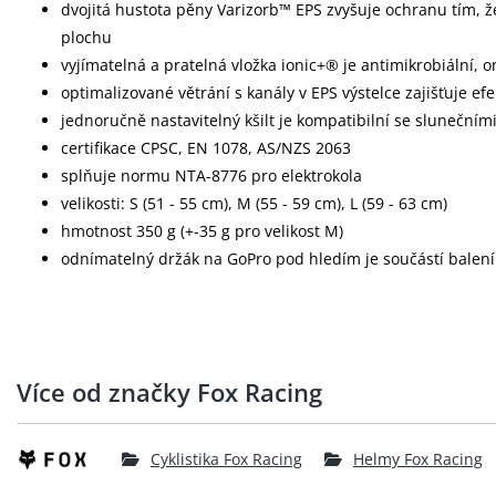
dvojitá hustota pěny Varizorb™ EPS zvyšuje ochranu tím, že
plochu
vyjímatelná a pratelná vložka ionic+® je antimikrobiální, 
optimalizované větrání s kanály v EPS výstelce zajišťuje efe
jednoručně nastavitelný kšilt je kompatibilní se slunečním
certifikace CPSC, EN 1078, AS/NZS 2063
splňuje normu NTA-8776 pro elektrokola
velikosti: S (51 - 55 cm), M (55 - 59 cm), L (59 - 63 cm)
hmotnost 350 g (+-35 g pro velikost M)
odnímatelný držák na GoPro pod hledím je součástí balení
Více od značky Fox Racing
Cyklistika Fox Racing
Helmy Fox Racing