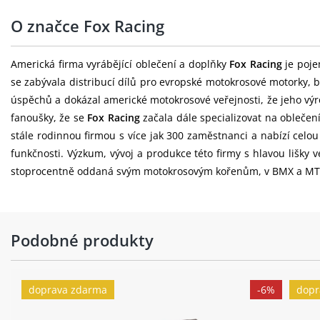
O značce Fox Racing
Americká firma vyrábějící oblečení a doplňky
Fox Racing
je poje
se zabývala distribucí dílů pro evropské motokrosové motorky, b
úspěchů a dokázal americké motokrosové veřejnosti, že jeho výr
fanoušky, že se
Fox Racing
začala dále specializovat na oblečen
stále rodinnou firmou s více jak 300 zaměstnanci a nabízí celo
funkčnosti. Výzkum, vývoj a produkce této firmy s hlavou lišky
stoprocentně oddaná svým motokrosovým kořenům, v BMX a MTB o
Podobné produkty
doprava zdarma
-6%
dopr