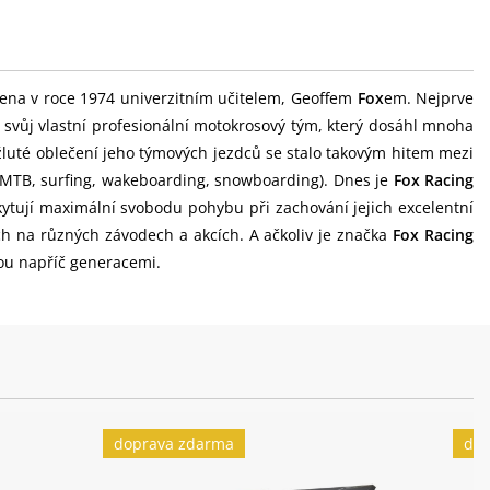
ena v roce 1974 univerzitním učitelem, Geoffem
Fox
em. Nejprve
l svůj vlastní profesionální motokrosový tým, který dosáhl mnoha
žluté oblečení jeho týmových jezdců se stalo takovým hitem mezi
, MTB, surfing, wakeboarding, snowboarding). Dnes je
Fox Racing
kytují maximální svobodu pohybu při zachování jejich excelentní
ch na různých závodech a akcích. A ačkoliv je značka
Fox Racing
ou napříč generacemi.
doprava zdarma
dop