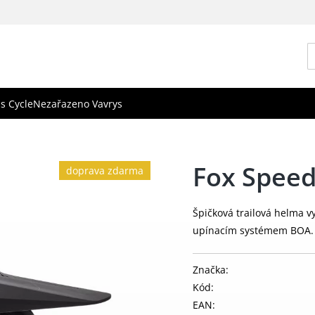
s Cycle
Nezařazeno Vavrys
Fox Spee
doprava zdarma
Špičková trailová helma 
upínacím systémem BOA
Značka:
Kód:
EAN: