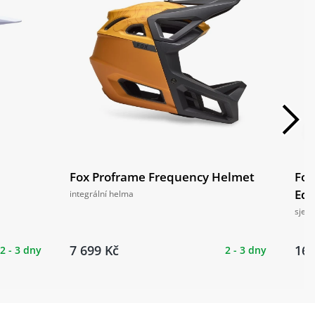
Fox Proframe Frequency Helmet
Fox
Edi
integrální helma
sjez
7 699 Kč
16 
2 - 3 dny
2 - 3 dny