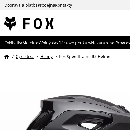
Doprava a platba
Prodejna
Kontakty
Cyklistika
Motokros
Volný čas
Dárkové poukazy
Nezařazeno Progres
/
Cyklistika
/
Helmy
/
Fox Speedframe RS Helmet