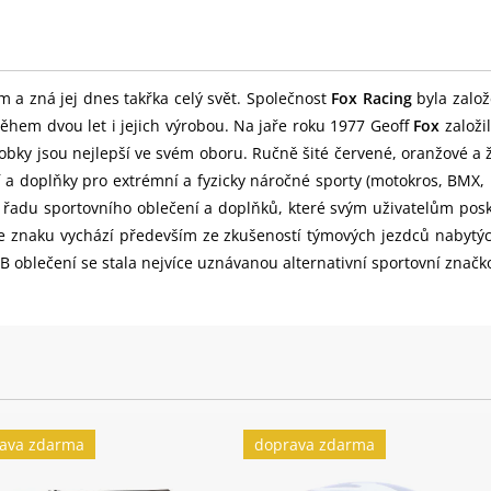
m a zná jej dnes takřka celý svět. Společnost
Fox Racing
byla založ
ěhem dvou let i jejich výrobou. Na jaře roku 1977 Geoff
Fox
založi
obky jsou nejlepší ve svém oboru. Ručně šité červené, oranžové a 
í a doplňky pro extrémní a fyzicky náročné sporty (motokros, BMX
u řadu sportovního oblečení a doplňků, které svým uživatelům pos
 ve znaku vychází především ze zkušeností týmových jezdců nabytý
blečení se stala nejvíce uznávanou alternativní sportovní značk
ava zdarma
doprava zdarma