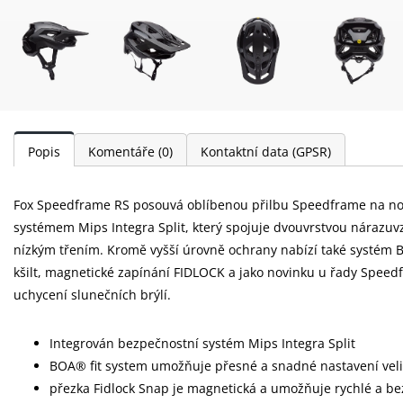
Popis
Komentáře
(0)
Kontaktní data (GPSR)
Fox Speedframe RS posouvá oblíbenou přilbu Speedframe na no
systémem Mips Integra Split, který spojuje dvouvrstvou nárazu
nízkým třením. Kromě vyšší úrovně ochrany nabízí také systém BO
kšilt, magnetické zapínání FIDLOCK a jako novinku u řady Speedf
uchycení slunečních brýlí.
Integrován bezpečnostní systém Mips Integra Split
BOA® fit system umožňuje přesné a snadné nastavení veli
přezka Fidlock Snap je magnetická a umožňuje rychlé a bez