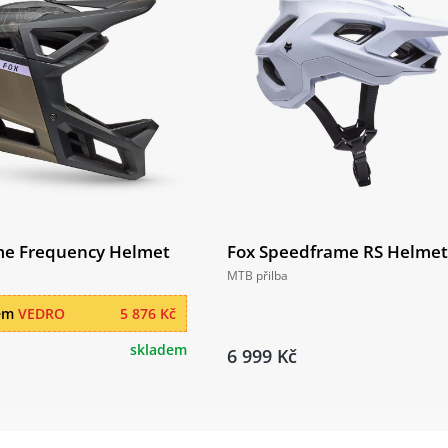
me Frequency Helmet
Fox Speedframe RS Helmet
MTB přilba
dem
VEDRO
5 876 Kč
skladem
6 999 Kč