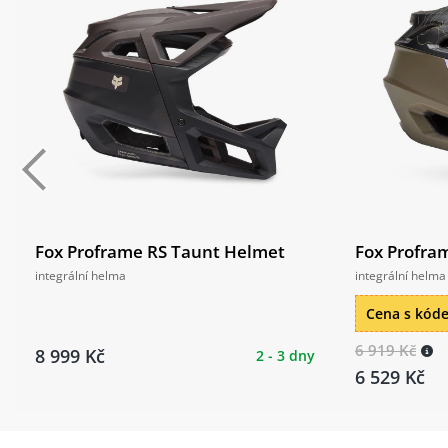
Fox Proframe RS Taunt Helmet
Fox Profra
integrální helma
integrální helma
Cena s kó
6 919 Kč
8 999 Kč
2 - 3 dny
6 529 Kč