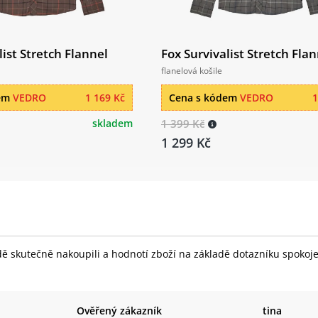
list Stretch Flannel
Fox Survivalist Stretch Fla
flanelová košile
dem
VEDRO
1 169 Kč
Cena s kódem
VEDRO
1
skladem
1 399 Kč
1 299 Kč
skutečně nakoupili a hodnotí zboží na základě dotazníku spokojeno
Ověřený zákazník
tina