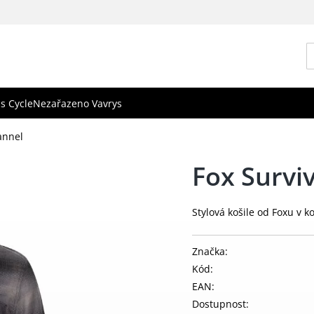
s Cycle
Nezařazeno Vavrys
lannel
Fox Surviv
Stylová košile od Foxu v
Značka:
Kód:
EAN:
Dostupnost: