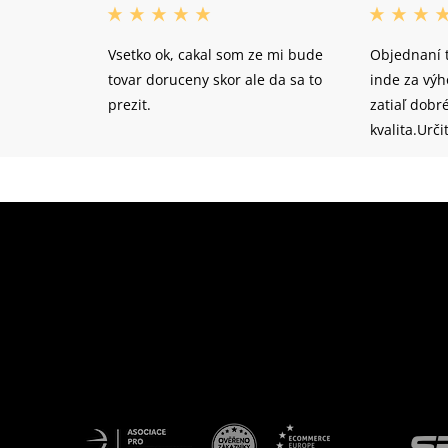
Vsetko ok, cakal som ze mi bude
Objednaní 
tovar doruceny skor ale da sa to
inde za vý
prezit.
zatiaľ dobr
kvalita.Urč
odporučila 