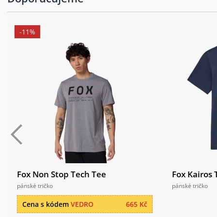
-11%
Fox Non Stop Tech Tee
Fox Kairos 
pánské tričko
pánské tričko
Cena s kódem
VEDRO
665 Kč