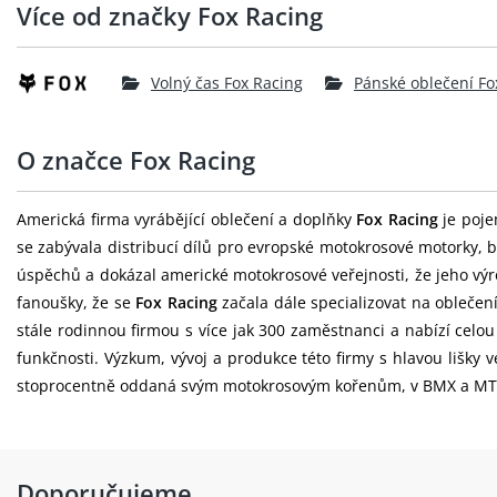
Více od značky Fox Racing
Volný čas Fox Racing
Pánské oblečení Fo
O značce Fox Racing
Americká firma vyrábějící oblečení a doplňky
Fox Racing
je poje
se zabývala distribucí dílů pro evropské motokrosové motorky, b
úspěchů a dokázal americké motokrosové veřejnosti, že jeho výr
fanoušky, že se
Fox Racing
začala dále specializovat na oblečen
stále rodinnou firmou s více jak 300 zaměstnanci a nabízí celo
funkčnosti. Výzkum, vývoj a produkce této firmy s hlavou lišky
stoprocentně oddaná svým motokrosovým kořenům, v BMX a MTB o
Doporučujeme