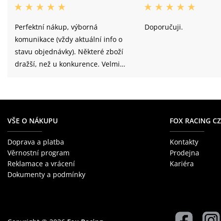
Perfektní nákup, výborná
Doporučuji.
komunikace (vždy aktuální info o
stavu objednávky). Některé zboží
dražší, než u konkurence. Velmi
rychlé dodání. Vše přehledně a
kvalitně.
VŠE O NÁKUPU
FOX RACING CZ
Doprava a platba
Kontakty
Věrnostní program
Prodejna
Reklamace a vrácení
Kariéra
Dokumenty a podmínky