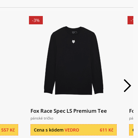
-3%
-1
Fox Race Spec LS Premium Tee
Fox
pánské tričko
pánsk
557 Kč
Cena s kódem
VEDRO
611 Kč
Ce