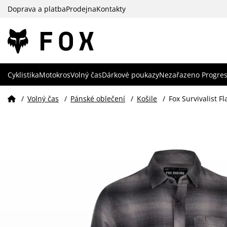
Doprava a platba
Prodejna
Kontakty
Cyklistika
Motokros
Volný čas
Dárkové poukazy
Nezařazeno Progres
/
Volný čas
/
Pánské oblečení
/
Košile
/
Fox Survivalist F