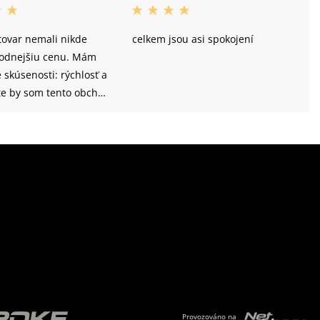
tovar nemali nikde
celkem jsou asi spokojení
hodnejšiu cenu. Mám
é skúsenosti: rýchlosť a
ite by som tento obchod
aj iným.
Provozováno na