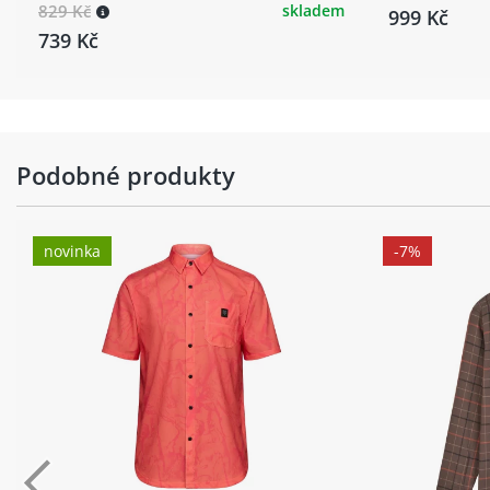
829 Kč
skladem
999 Kč
739 Kč
Podobné produkty
novinka
-7%