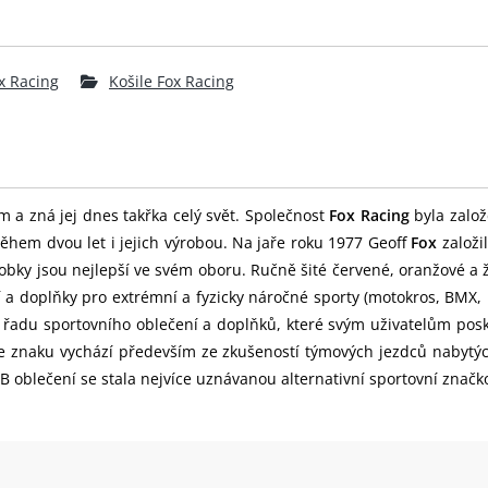
x Racing
Košile Fox Racing
m a zná jej dnes takřka celý svět. Společnost
Fox Racing
byla založ
ěhem dvou let i jejich výrobou. Na jaře roku 1977 Geoff
Fox
založi
obky jsou nejlepší ve svém oboru. Ručně šité červené, oranžové a 
í a doplňky pro extrémní a fyzicky náročné sporty (motokros, BMX
u řadu sportovního oblečení a doplňků, které svým uživatelům pos
 ve znaku vychází především ze zkušeností týmových jezdců nabytý
blečení se stala nejvíce uznávanou alternativní sportovní značk