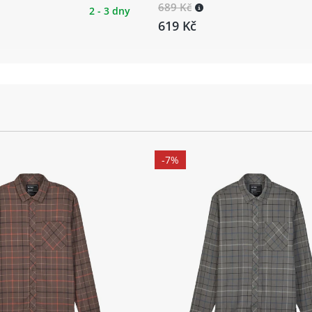
689 Kč
2 - 3 dny
619 Kč
-7%