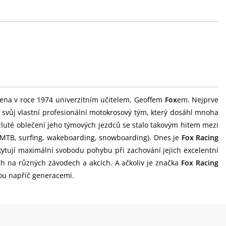
ena v roce 1974 univerzitním učitelem, Geoffem
Fox
em. Nejprve
l svůj vlastní profesionální motokrosový tým, který dosáhl mnoha
žluté oblečení jeho týmových jezdců se stalo takovým hitem mezi
, MTB, surfing, wakeboarding, snowboarding). Dnes je
Fox Racing
kytují maximální svobodu pohybu při zachování jejich excelentní
ch na různých závodech a akcích. A ačkoliv je značka
Fox Racing
ou napříč generacemi.