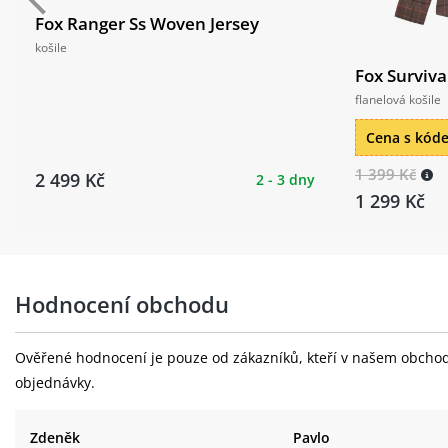
Fox Ranger Ss Woven Jersey
košile
Fox Surviva
flanelová košile
Cena s kó
1 399 Kč
2 499 Kč
2 - 3 dny
1 299 Kč
Hodnocení obchodu
Ověřené hodnocení je pouze od zákazníků, kteří v našem obchodě 
objednávky.
Zdeněk
Pavlo