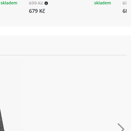
skladem
699 Kč
skladem
699
679 Kč
689