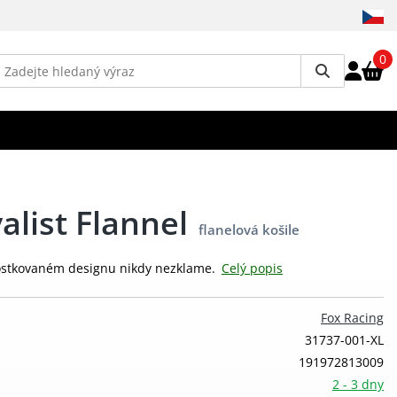
0
alist Flannel
flanelová košile
 kostkovaném designu nikdy nezklame.
Celý popis
Fox Racing
31737-001-XL
191972813009
2 - 3 dny