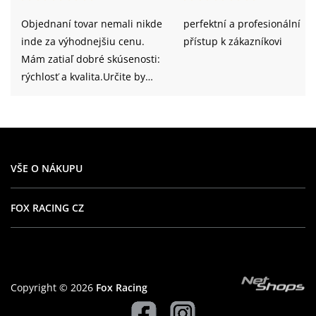
Objednaní tovar nemali nikde
perfektní a profesionální
inde za výhodnejšiu cenu.
přístup k zákazníkovi
Mám zatiaľ dobré skúsenosti:
rýchlosť a kvalita.Určite by
som tento obchod odporučila
aj iným.
VŠE O NÁKUPU
FOX RACING CZ
Copyright © 2026
Fox Racing