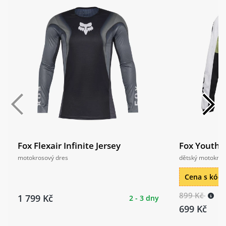
Fox Flexair Infinite Jersey
Fox Youth 1
motokrosový dres
dětský motokros
Cena s kó
899 Kč
1 799 Kč
2 - 3 dny
699 Kč