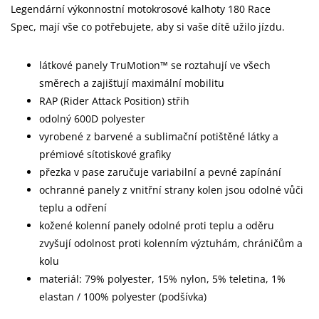
Legendární výkonnostní motokrosové kalhoty 180 Race
Spec, mají vše co potřebujete, aby si vaše dítě užilo jízdu.
látkové panely TruMotion™ se roztahují ve všech
směrech a zajišťují maximální mobilitu
RAP (Rider Attack Position) střih
odolný 600D polyester
vyrobené z barvené a sublimační potištěné látky a
prémiové sítotiskové grafiky
přezka v pase zaručuje variabilní a pevné zapínání
ochranné panely z vnitřní strany kolen jsou odolné vůči
teplu a odření
kožené kolenní panely odolné proti teplu a oděru
zvyšují odolnost proti kolenním výztuhám, chráničům a
kolu
materiál:
79% polyester, 15% nylon, 5% teletina, 1%
elastan
/ 100% polyester (podšívka)