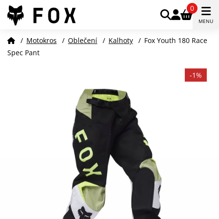
0
MENU
/
Motokros
/
Oblečení
/
Kalhoty
/
Fox Youth 180 Race
Spec Pant
-1%