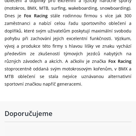
oblečení a doplňky pro extrémní a fyzicky náročné sporty
(motokros, BMX, MTB, surfing, wakeboarding, snowboarding).
Dnes je
Fox Racing
stále rodinnou firmou s více jak 300
zaměstnanci a nabízí celou řadu sportovního oblečení a
doplňků, které svým uživatelům poskytují maximální svobodu
pohybu při zachování jejich excelentní funkčnosti. Výzkum,
vývoj a produkce této firmy s hlavou lišky ve znaku vychází
především ze zkušeností týmových jezdců nabytých na
různých závodech a akcích. A ačkoliv je značka
Fox Racing
stoprocentně oddaná svým motokrosovým kořenům, v BMX a
MTB oblečení se stala nejvíce uznávanou alternativní
sportovní značkou napříč generacemi.
Doporučujeme