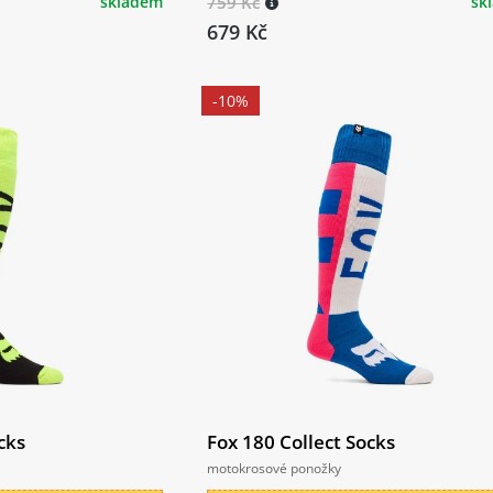
skladem
759 Kč
sk
679 Kč
-10%
cks
Fox 180 Collect Socks
motokrosové ponožky