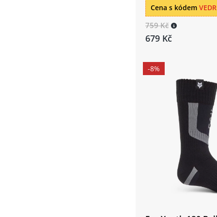
Cena s kódem
VED
759 Kč
679 Kč
-8%