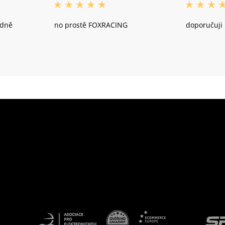
odně
no prostě FOXRACING
doporučuji