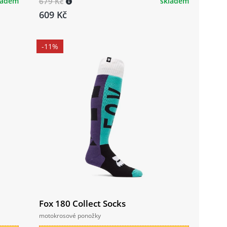
ladem
679 Kč
skladem
609 Kč
-11%
Fox 180 Collect Socks
motokrosové ponožky