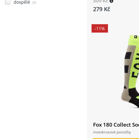
309 Kč
dospělé
(9)
279 Kč
-11%
Fox 180 Collect So
motokrosové ponožky