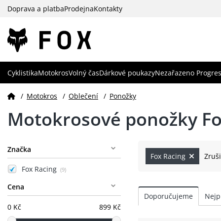
Doprava a platba
Prodejna
Kontakty
Cyklistika
Motokros
Volný čas
Dárkové poukazy
Nezařazeno Progres
/
Motokros
/
Oblečení
/
Ponožky
Motokrosové ponožky Fo
Značka
Fox Racing
Zruši
Fox Racing
(9)
Cena
0 Kč
899 Kč