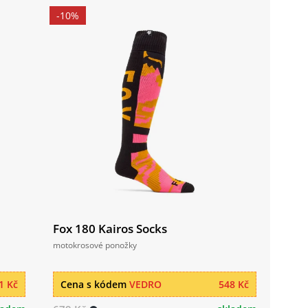
-10%
Fox 180 Kairos Socks
motokrosové ponožky
1 Kč
Cena s kódem
VEDRO
548 Kč