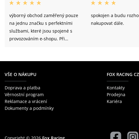
výborný obchod zaměřený pouze
spokojen a budu rozh
na jednu značku s perfektními
nakupovat dále.
službami, které jsou spojené s
provozováním e-shopu. Při
každém nákupu maximální
spokojenost. doporučuju!
VŠE O NÁKUPU
FOX RACING CZ
Doprava a platba
Kontakty
Věrnostní program
Prodejna
Reklamace a vrácení
Kariéra
Dokumenty a podmínky
Copyright © 2026
Fox Racing