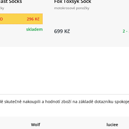
last Socks
Fox Toxsyk Sock
žky
motokrosové ponožky
RO
296 Kč
skladem
699 Kč
2 -
skutečně nakoupili a hodnotí zboží na základě dotazníku spokojeno
Wolf
luciee