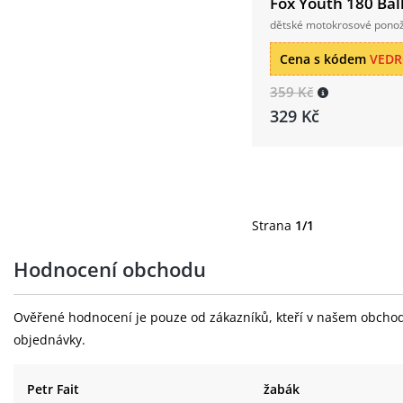
Fox Youth 180 Bal
dětské motokrosové pono
Cena s kódem
VED
359 Kč
329 Kč
Strana
1/1
Hodnocení obchodu
Ověřené hodnocení je pouze od zákazníků, kteří v našem obchodě 
objednávky.
Petr Fait
žabák