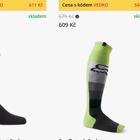
RO
611 Kč
Cena s kódem
VEDRO
54
skladem
679 Kč
sk
609 Kč