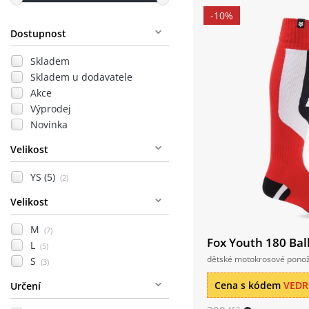
-10%
Dostupnost
Skladem
Skladem u dodavatele
Akce
Výprodej
Novinka
Velikost
YS (5)
(2)
Velikost
M
(7)
Fox Youth 180 Bal
L
(5)
dětské motokrosové pono
S
(3)
Cena s kódem
VED
Určení