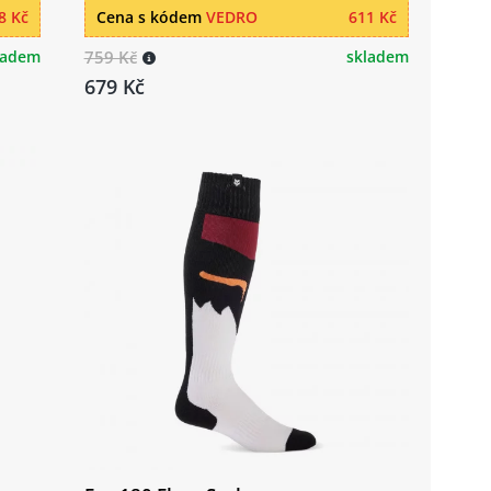
8 Kč
Cena s kódem
VEDRO
611 Kč
ladem
759 Kč
skladem
679 Kč