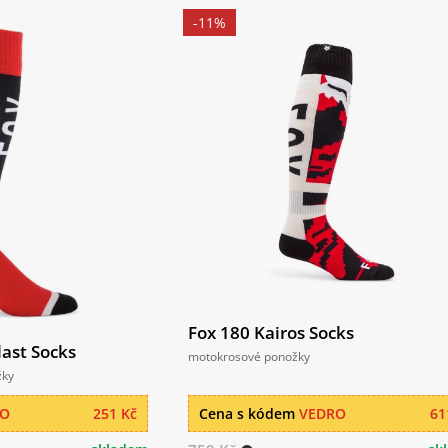
-11%
Fox 180 Kairos Socks
last Socks
motokrosové ponožky
žky
RO
251 Kč
Cena s kódem
VEDRO
61