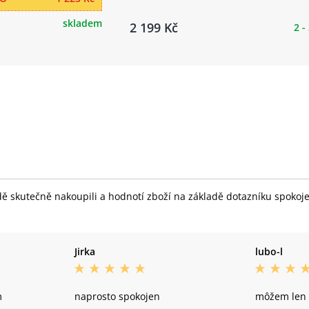
skladem
2 199 Kč
2 -
skutečně nakoupili a hodnotí zboží na základě dotazníku spokojeno
Jirka
lubo-l
m
naprosto spokojen
môžem len 