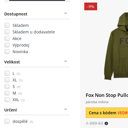
-9%
Dostupnost
Skladem
Skladem u dodavatele
Akce
Výprodej
Novinka
Velikost
L
(5)
XL
(5)
S
(4)
M
(4)
Fox Non Stop Pull
XXL
(3)
pánská mikina
Určení
Cena s kódem
VED
dospělé
(6)
1 399 Kč