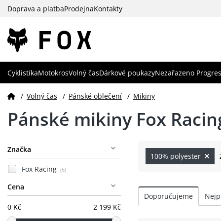
Doprava a platba
Prodejna
Kontakty
Cyklistika
Motokros
Volný čas
Dárkové poukazy
Nezařazeno Progres
/
Volný čas
/
Pánské oblečení
/
Mikiny
Pánské mikiny Fox Racin
Značka
100% polyester
Fox Racing
(6)
Cena
0 Kč
2 199 Kč