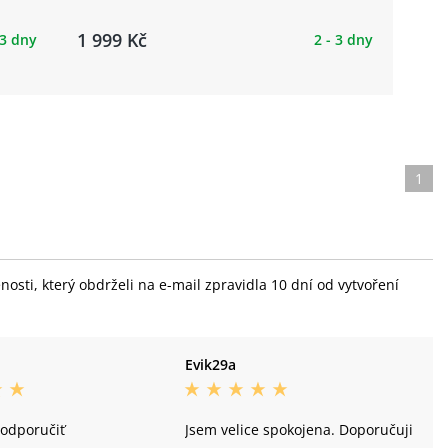
1 999 Kč
 3 dny
2 - 3 dny
1
sti, který obdrželi na e-mail zpravidla 10 dní od vytvoření
Evik29a
odporučiť
Jsem velice spokojena. Doporučuji