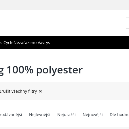
s Cycle
Nezařazeno Vavrys
g 100% polyester
Zrušit všechny filtry