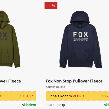
-11%
over Fleece
Fox Non Stop Pullover Fleece
pánská mikina
RO
1 151 Kč
Cena s kódem
VEDRO
1 17
skladem
1 469 Kč
sk