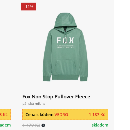
-11%
Fox Non Stop Pullover Fleece
pánská mikina
8 Kč
Cena s kódem
VEDRO
1 187 Kč
ladem
1 479 Kč
skladem