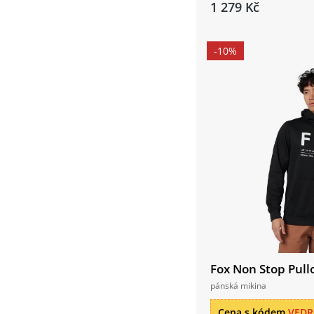
1 279 Kč
-10%
Fox Non Stop Pull
pánská mikina
Cena s kódem
VED