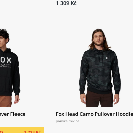
1 309 Kč
over Fleece
Fox Head Camo Pullover Hoodi
pánská mikina
RO
1 223 Kč