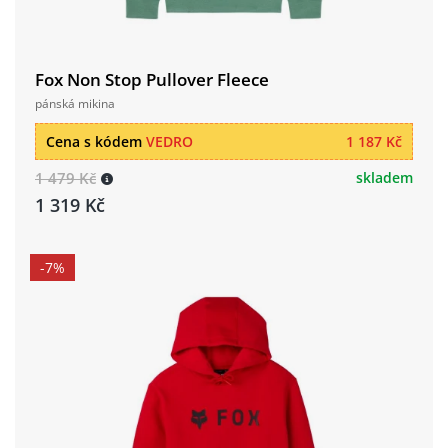
Fox Non Stop Pullover Fleece
pánská mikina
Cena s kódem
VEDRO
1 187 Kč
1 479 Kč
skladem
1 319 Kč
-7%