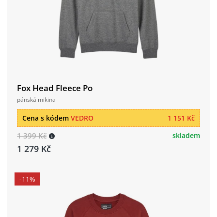
Fox Head Fleece Po
pánská mikina
Cena s kódem
VEDRO
1 151 Kč
1 399 Kč
skladem
1 279 Kč
-11%