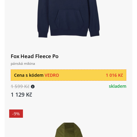
Fox Head Fleece Po
pánská mikina
Cena s kódem
VEDRO
1 016 Kč
1 599 Kč
skladem
1 129 Kč
-9%