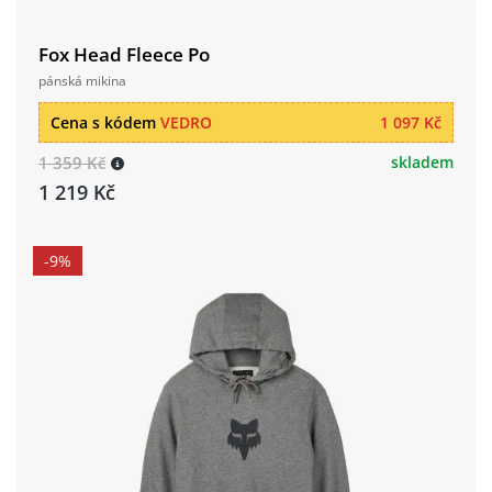
Fox Head Fleece Po
pánská mikina
Cena s kódem
VEDRO
1 097 Kč
1 359 Kč
skladem
1 219 Kč
-9%