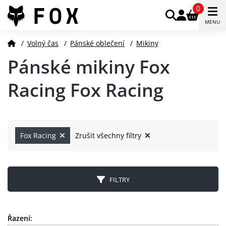
0
MENU
/
Volný čas
/
Pánské oblečení
/
Mikiny
Pánské mikiny Fox
Racing Fox Racing
Fox Racing
Zrušit všechny filtry
FILTRY
Řazení: