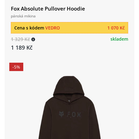
Fox Absolute Pullover Hoodie
pánská mikina
Cena s kódem
VEDRO
1 070 Kč
1 329 Kč
skladem
1 189 Kč
-5%