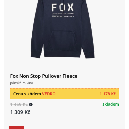
Fox Non Stop Pullover Fleece
pánská mikina
Cena s kódem
VEDRO
1 178 Kč
1 469 Kč
skladem
1 309 Kč