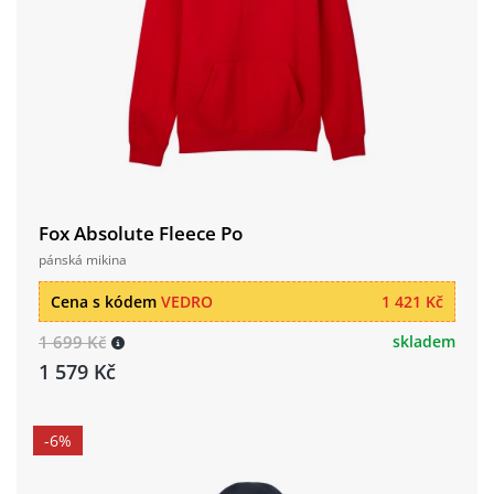
Fox Absolute Fleece Po
pánská mikina
Cena s kódem
VEDRO
1 421 Kč
1 699 Kč
skladem
1 579 Kč
-6%