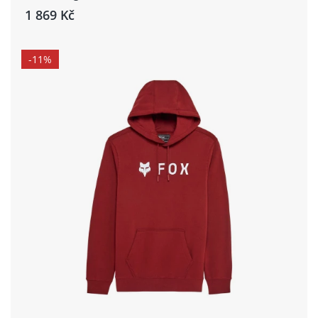
1 869 Kč
-11%