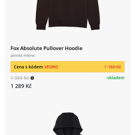
Fox Absolute Pullover Hoodie
pánská mikina
Cena s kódem
VEDRO
1 160 Kč
1 359 Kč
skladem
1 289 Kč