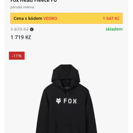
pánská mikina
Cena s kódem
VEDRO
1 547 Kč
1 879 Kč
skladem
1 719 Kč
-11%