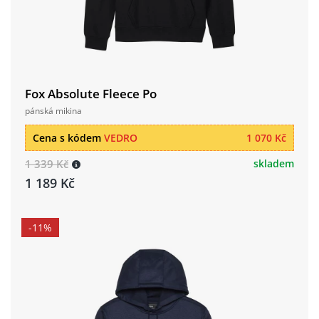
Fox Absolute Fleece Po
pánská mikina
Cena s kódem
VEDRO
1 070 Kč
1 339 Kč
skladem
1 189 Kč
-11%