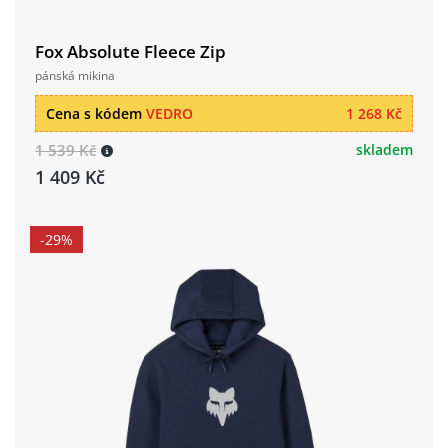
Fox Absolute Fleece Zip
pánská mikina
Cena s kódem
VEDRO
1 268 Kč
1 539 Kč
skladem
1 409 Kč
-29%