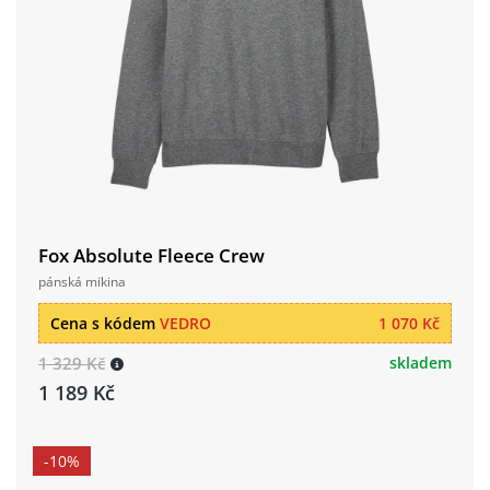
Fox Absolute Fleece Crew
pánská mikina
Cena s kódem
VEDRO
1 070 Kč
1 329 Kč
skladem
1 189 Kč
-10%