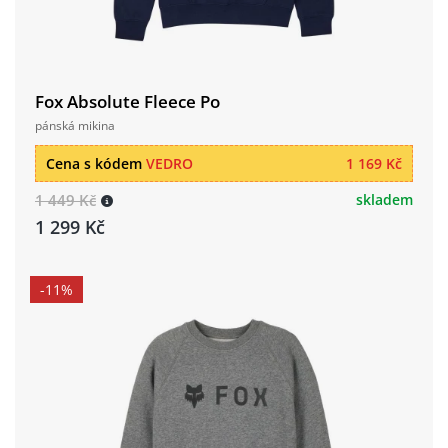
Fox Absolute Fleece Po
pánská mikina
Cena s kódem
VEDRO
1 169 Kč
1 449 Kč
skladem
1 299 Kč
-11%