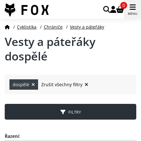
0
MENU
/
Cyklistika
/
Chrániče
/
Vesty a páteřáky
Vesty a páteřáky
dospělé
dospělé
Zrušit všechny filtry
FILTRY
Řazení: