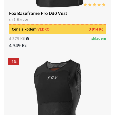
Fox Baseframe Pro D30 Vest
chránič trupu
Cena s kódem
VEDRO
3 914 Kč
4 379 Kč
skladem
4 349 Kč
-1%