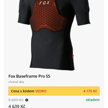
Fox Baseframe Pro SS
chránič těla
Cena s kódem
VEDRO
4 175 Kč
5 699 Kč
skladem
4 639 Kč