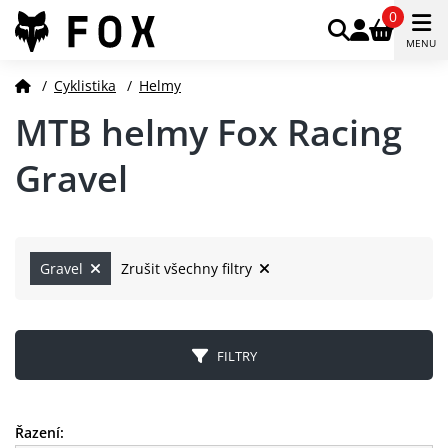
0
MENU
/
Cyklistika
/
Helmy
MTB helmy Fox Racing
Gravel
Gravel
Zrušit všechny filtry
FILTRY
Řazení: