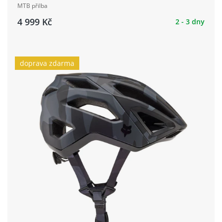
MTB přilba
4 999 Kč
2 - 3 dny
doprava zdarma