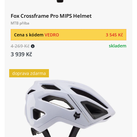
Fox Crossframe Pro MIPS Helmet
MTB přilba
Cena s kódem
VEDRO
3 545 Kč
4 269 Kč
skladem
3 939 Kč
doprava zdarma