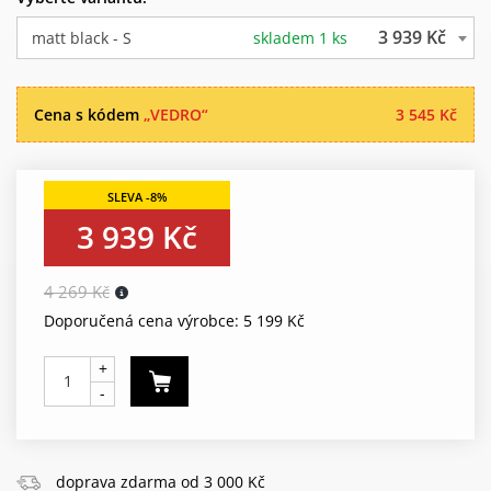
3 939 Kč
matt black - S
skladem 1 ks
Cena s kódem
„VEDRO“
3 545 Kč
3 939 Kč
4 269 Kč
Doporučená cena výrobce: 5 199 Kč
+
-
doprava zdarma od 3 000 Kč