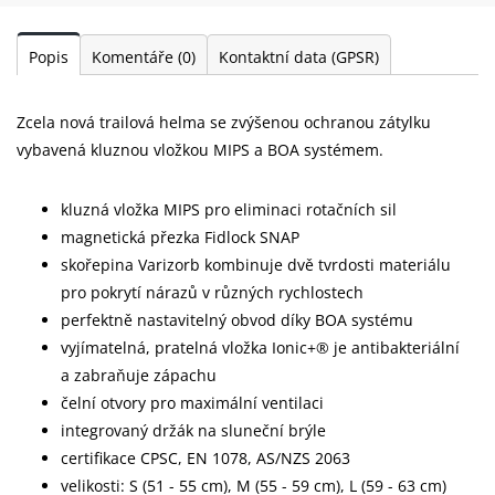
Popis
Komentáře
(0)
Kontaktní data (GPSR)
Zcela nová trailová helma se zvýšenou ochranou zátylku
vybavená kluznou vložkou MIPS a BOA systémem.
kluzná vložka MIPS pro eliminaci rotačních sil
magnetická přezka Fidlock SNAP
skořepina Varizorb kombinuje dvě tvrdosti materiálu
pro pokrytí nárazů v různých rychlostech
perfektně nastavitelný obvod díky BOA systému
vyjímatelná, pratelná vložka Ionic+® je antibakteriální
a zabraňuje zápachu
čelní otvory pro maximální ventilaci
integrovaný držák na sluneční brýle
certifikace CPSC, EN 1078, AS/NZS 2063
velikosti: S (51 - 55 cm), M (55 - 59 cm), L (59 - 63 cm)