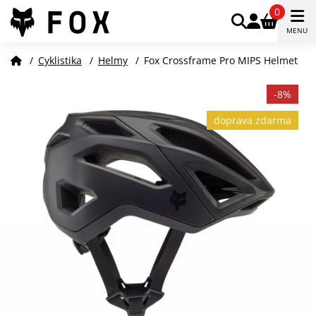
0
MENU
/
Cyklistika
/
Helmy
/
Fox Crossframe Pro MIPS Helmet
-8%
doprava zdarma