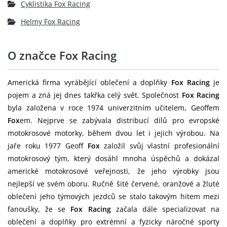
Cyklistika Fox Racing
Helmy Fox Racing
O značce Fox Racing
Americká firma vyrábějící oblečení a doplňky
Fox Racing
je
pojem a zná jej dnes takřka celý svět. Společnost
Fox Racing
byla založena v roce 1974 univerzitním učitelem, Geoffem
Fox
em. Nejprve se zabývala distribucí dílů pro evropské
motokrosové motorky, během dvou let i jejich výrobou. Na
jaře roku 1977 Geoff
Fox
založil svůj vlastní profesionální
motokrosový tým, který dosáhl mnoha úspěchů a dokázal
americké motokrosové veřejnosti, že jeho výrobky jsou
nejlepší ve svém oboru. Ručně šité červené, oranžové a žluté
oblečení jeho týmových jezdců se stalo takovým hitem mezi
fanoušky, že se
Fox Racing
začala dále specializovat na
oblečení a doplňky pro extrémní a fyzicky náročné sporty