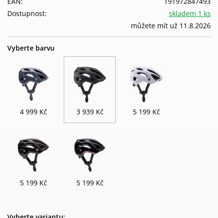
EAN:
191972847493
Dostupnost:
skladem 1 ks
můžete mít už 11.8.2026
Vyberte barvu
4 999 Kč
3 939 Kč
5 199 Kč
5 199 Kč
5 199 Kč
Vyberte variantu: