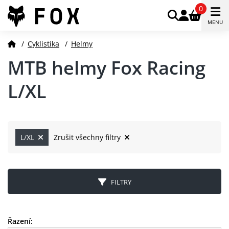
0
MENU
/
Cyklistika
/
Helmy
MTB helmy Fox Racing
L/XL
L/XL
Zrušit všechny filtry
FILTRY
Řazení: