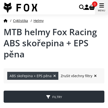
0
MENU
/
Cyklistika
/
Helmy
MTB helmy Fox Racing
ABS skořepina + EPS
pěna
ABS skořepina + EPS pěna
Zrušit všechny filtry
FILTRY