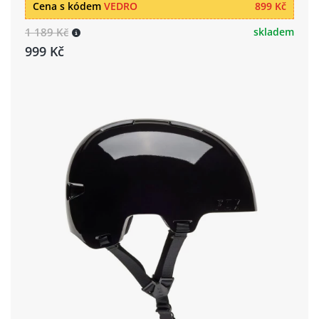
Cena s kódem
VEDRO
899 Kč
1 189 Kč
skladem
999 Kč