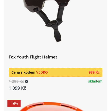
Fox Youth Flight Helmet
Cena s kódem
VEDRO
989 Kč
1 299 Kč
skladem
1 099 Kč
-16%