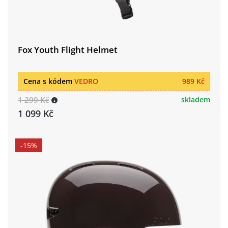
Fox Youth Flight Helmet
Cena s kódem
VEDRO
989 Kč
1 299 Kč
skladem
1 099 Kč
-15%