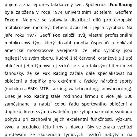
pojem a zná jej dnes takřka celý svět. Společnost
Fox Racing
byla založena v roce 1974 univerzitním učitelem, Geoffem
Fox
em. Nejprve se zabývala distribucí dílů pro evropské
motokrosové motorky, během dvou let i jejich výrobou. Na
jaře roku 1977 Geoff
Fox
založil svůj vlastní profesionální
motokrosový tým, který dosáhl mnoha úspěchů a dokázal
americké motokrosové veřejnosti, že jeho výrobky jsou
nejlepší ve svém oboru. Ručně šité červené, oranžové a žluté
oblečení jeho týmových jezdců se stalo takovým hitem mezi
fanoušky, že se
Fox Racing
začala dále specializovat na
oblečení a doplňky pro extrémní a fyzicky náročné sporty
(motokros, BMX, MTB, surfing, wakeboarding, snowboarding).
Dnes je
Fox Racing
stále rodinnou firmou s více jak 300
zaměstnanci a nabízí celou řadu sportovního oblečení a
doplňků, které svým uživatelům poskytují maximální svobodu
pohybu při zachování jejich excelentní funkčnosti. Výzkum,
vývoj a produkce této firmy s hlavou lišky ve znaku vychází
především ze zkušeností týmových jezdců nabytých na