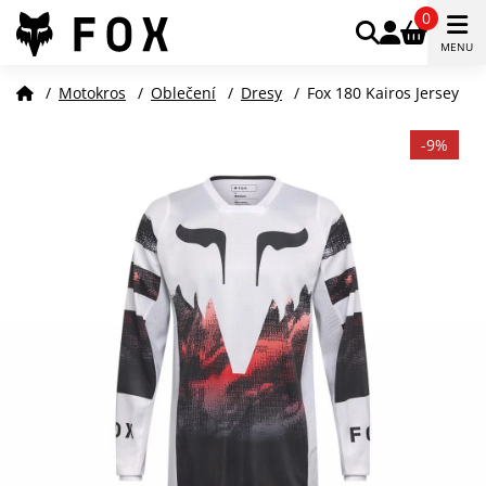
0
MENU
/
Motokros
/
Oblečení
/
Dresy
/
Fox 180 Kairos Jersey
-9%