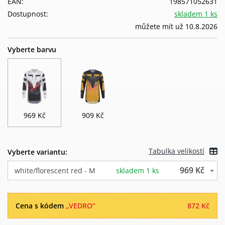
EAN:
198571052631
Dostupnost:
skladem 1 ks
můžete mít už 10.8.2026
Vyberte barvu
969 Kč
909 Kč
Tabulka velikostí
Vyberte variantu:
969 Kč
white/florescent red - M
skladem 1 ks
Cena s kódem
„VEDRO“
872 Kč