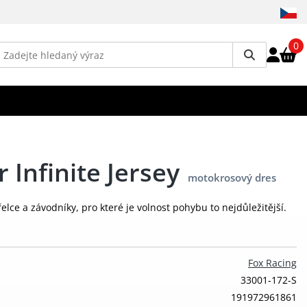
0
r Infinite Jersey
motokrosový dres
řelce a závodníky, pro které je volnost pohybu to nejdůležitější.
Fox Racing
33001-172-S
191972961861