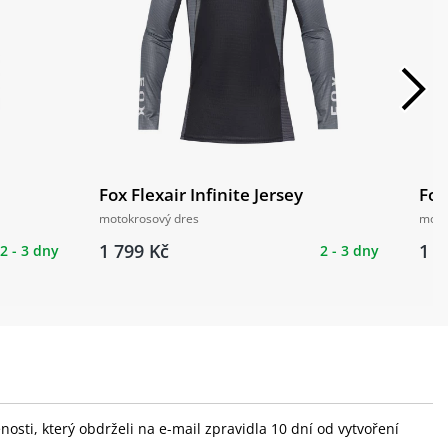
Fox Flexair Infinite Jersey
Fox
motokrosový dres
moto
1 799 Kč
1 9
2 - 3 dny
2 - 3 dny
sti, který obdrželi na e-mail zpravidla 10 dní od vytvoření