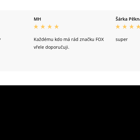
MH
Šárka Pěkn
y
Každému kdo má rád značku FOX
super
vřele doporučuji.