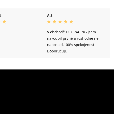
á
A.S.
V obchodě FOX RACING jsem
nakoupil prvně a rozhodně ne
naposled.100% spokojenost.
Doporučuji.