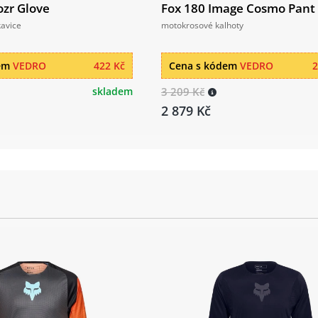
ozr Glove
Fox 180 Image Cosmo Pant
avice
motokrosové kalhoty
dem
VEDRO
422 Kč
Cena s kódem
VEDRO
2
skladem
3 209 Kč
2 879 Kč