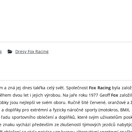
g
Dresy Fox Racing
m a zná jej dnes takřka celý svět. Společnost
Fox Racing
byla založ
ěhem dvou let i jejich výrobou. Na jaře roku 1977 Geoff
Fox
založi
obky jsou nejlepší ve svém oboru. Ručně šité červené, oranžové a 
í a doplňky pro extrémní a fyzicky náročné sporty (motokros, BMX
u řadu sportovního oblečení a doplňků, které svým uživatelům pos
 ve znaku vychází především ze zkušeností týmových jezdců nabytý
blečení se stala nejvíce uznávanou alternativní sportovní značk