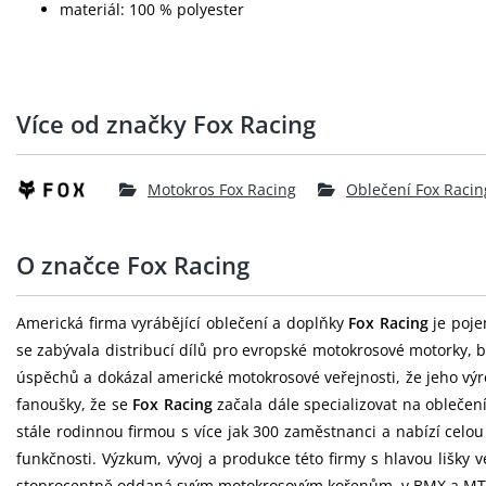
materiál: 100 % polyester
Více od značky Fox Racing
Motokros Fox Racing
Oblečení Fox Racin
O značce Fox Racing
Americká firma vyrábějící oblečení a doplňky
Fox Racing
je poje
se zabývala distribucí dílů pro evropské motokrosové motorky, b
úspěchů a dokázal americké motokrosové veřejnosti, že jeho výr
fanoušky, že se
Fox Racing
začala dále specializovat na oblečen
stále rodinnou firmou s více jak 300 zaměstnanci a nabízí celo
funkčnosti. Výzkum, vývoj a produkce této firmy s hlavou lišky
stoprocentně oddaná svým motokrosovým kořenům, v BMX a MTB o