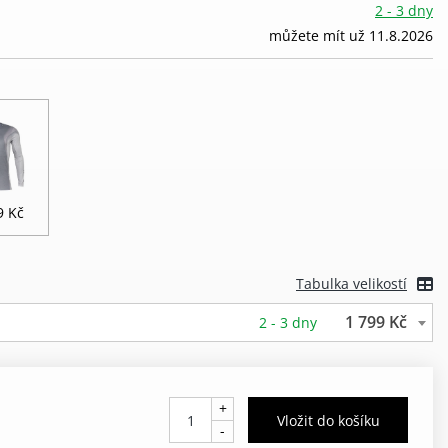
2 - 3 dny
můžete mít už 11.8.2026
9 Kč
Tabulka velikostí
1 799 Kč
2 - 3 dny
+
-