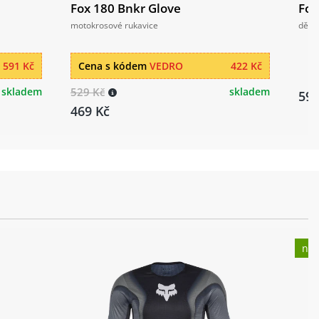
Fox 180 Bnkr Glove
Fox
motokrosové rukavice
děts
 591 Kč
Cena s kódem
VEDRO
422 Kč
skladem
529 Kč
skladem
599
469 Kč
nov