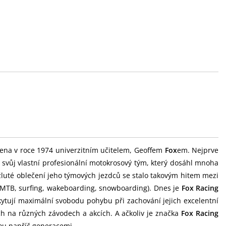
ena v roce 1974 univerzitním učitelem, Geoffem
Fox
em. Nejprve
l svůj vlastní profesionální motokrosový tým, který dosáhl mnoha
žluté oblečení jeho týmových jezdců se stalo takovým hitem mezi
, MTB, surfing, wakeboarding, snowboarding). Dnes je
Fox Racing
kytují maximální svobodu pohybu při zachování jejich excelentní
ch na různých závodech a akcích. A ačkoliv je značka
Fox Racing
ou napříč generacemi.