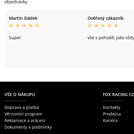
objednávky.
Martin Sládek
Ověřený zákazník
Super
vše v pohodě, jako vžd
VŠE O NÁKUPU
FOX RACING CZ
Doprava a platba
Kontakty
Věrnostní program
Prodejna
Reklamace a vrácení
Kariéra
Dokumenty a podmínky