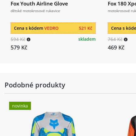
Fox Youth Airline Glove
Fox 180 Xp
dětské motokrosové rukavice
motokrosové ruk
Cena s kódem
VEDRO
521 Kč
Cena s kó
594 Kč
skladem
764 Kč
579 Kč
469 Kč
Podobné produkty
novinka