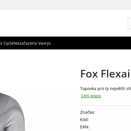
s Cycle
Nezařazeno Vavrys
Fox Flexai
Topovka pro ty největší st
Celý popis
Značka:
Kód:
EAN: