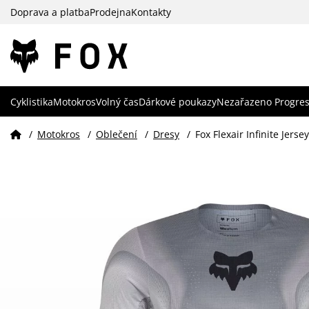
Doprava a platba
Prodejna
Kontakty
Cyklistika
Motokros
Volný čas
Dárkové poukazy
Nezařazeno Progres
/
Motokros
/
Oblečení
/
Dresy
/
Fox Flexair Infinite Jersey