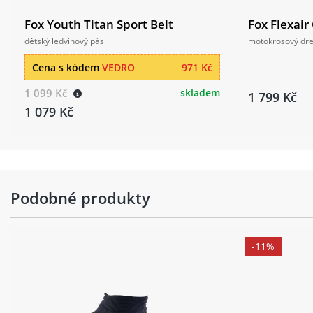
Fox Youth Titan Sport Belt
Fox Flexair
dětský ledvinový pás
motokrosový dr
Cena s kódem
VEDRO
971 Kč
1 099 Kč
skladem
1 799 Kč
1 079 Kč
Podobné produkty
-11%