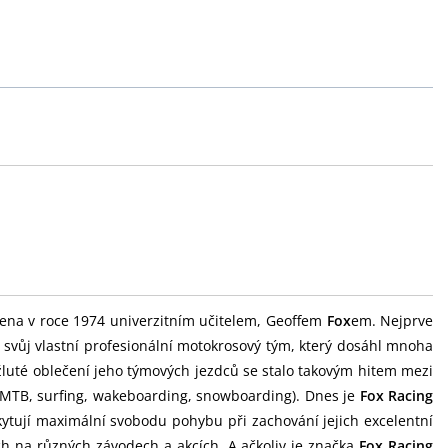
ena v roce 1974 univerzitním učitelem, Geoffem
Fox
em. Nejprve
l svůj vlastní profesionální motokrosový tým, který dosáhl mnoha
žluté oblečení jeho týmových jezdců se stalo takovým hitem mezi
, MTB, surfing, wakeboarding, snowboarding). Dnes je
Fox Racing
kytují maximální svobodu pohybu při zachování jejich excelentní
ch na různých závodech a akcích. A ačkoliv je značka
Fox Racing