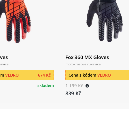
oves
Fox 360 MX Gloves
avice
motokrosové rukavice
dem
VEDRO
674 Kč
Cena s kódem
VEDRO
skladem
1 199 Kč
839 Kč