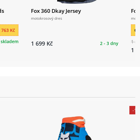
ds
Fox 360 Dkay Jersey
Fox
motokrosový dres
moto
 763 Kč
Ce
skladem
1 2
1 699 Kč
2 - 3 dny
1 1
-1