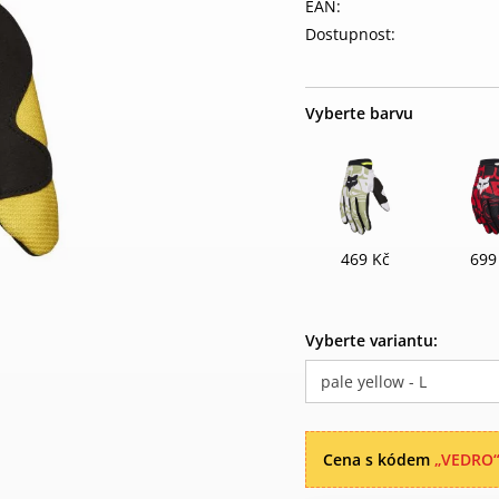
EAN:
Dostupnost:
Vyberte barvu
469 Kč
699
Vyberte variantu:
pale yellow - L
Cena s kódem
„VEDRO