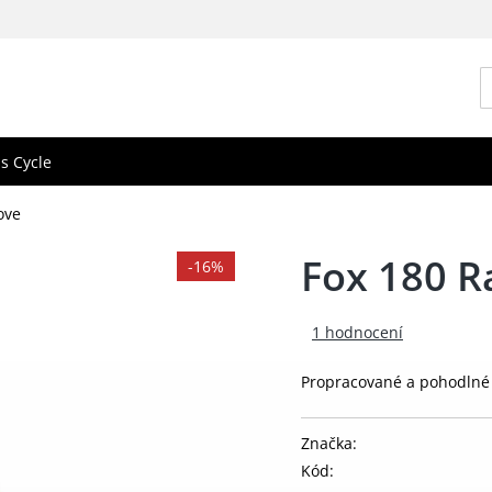
s Cycle
ove
Fox 180 R
-16%
1 hodnocení
Propracované a pohodlné
Značka:
Kód: