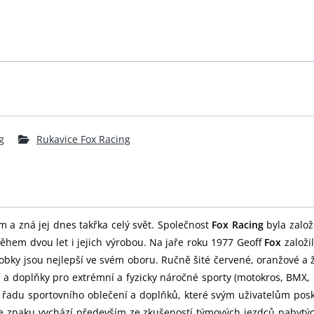
g
Rukavice Fox Racing
m a zná jej dnes takřka celý svět. Společnost
Fox Racing
byla založ
ěhem dvou let i jejich výrobou. Na jaře roku 1977 Geoff
Fox
založi
obky jsou nejlepší ve svém oboru. Ručně šité červené, oranžové a 
í a doplňky pro extrémní a fyzicky náročné sporty (motokros, BMX
u řadu sportovního oblečení a doplňků, které svým uživatelům pos
 ve znaku vychází především ze zkušeností týmových jezdců nabytý