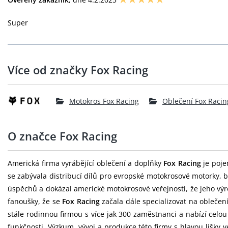
Super
Více od značky Fox Racing
Motokros Fox Racing
Oblečení Fox Racin
O značce Fox Racing
Americká firma vyrábějící oblečení a doplňky
Fox Racing
je poje
se zabývala distribucí dílů pro evropské motokrosové motorky, b
úspěchů a dokázal americké motokrosové veřejnosti, že jeho výr
fanoušky, že se
Fox Racing
začala dále specializovat na oblečen
stále rodinnou firmou s více jak 300 zaměstnanci a nabízí celo
funkčnosti. Výzkum, vývoj a produkce této firmy s hlavou lišky