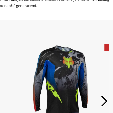
ou napříč generacemi.
-1