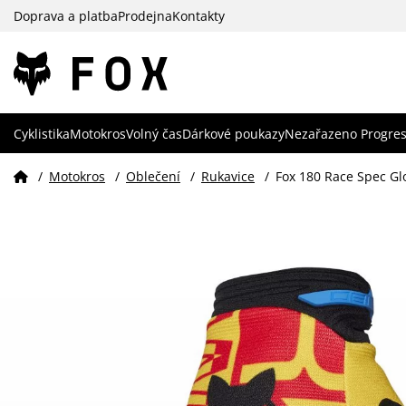
Doprava a platba
Prodejna
Kontakty
Cyklistika
Motokros
Volný čas
Dárkové poukazy
Nezařazeno Progres
/
Motokros
/
Oblečení
/
Rukavice
/
Fox 180 Race Spec Gl