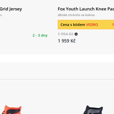
 Grid Jersey
Fox Youth Launch Knee Pa
es
dětské chrániče na kolena
Cena s kódem
VEDRO
1
1 994 Kč
2 - 3 dny
1 959 Kč