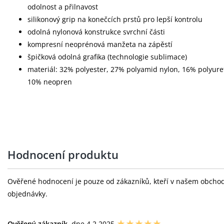
odolnost a přilnavost
silikonový grip na konečcích prstů pro lepší kontrolu
odolná nylonová konstrukce svrchní části
kompresní neoprénová manžeta na zápěstí
špičková odolná grafika (technologie sublimace)
materiál: 32% polyester, 27% polyamid nylon, 16% polyuret
10% neopren
Hodnocení produktu
Ověřené hodnocení je pouze od zákazníků, kteří v našem obchodě 
objednávky.
Ověřený zákazník
, dne 4.2.2025