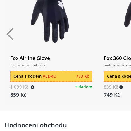
Fox Airline Glove
Fox 360 Gl
motokrosové rukavice
motokrosové ruk
Cena s kódem
VEDRO
773 Kč
Cena s kó
1 099 Kč
skladem
839 Kč
859 Kč
749 Kč
Hodnocení obchodu