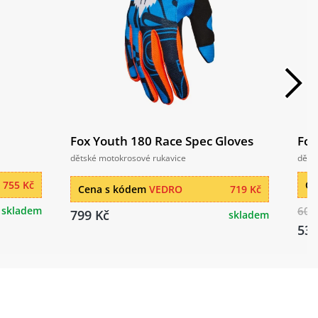
Fox Youth 180 Race Spec Gloves
Fox
dětské motokrosové rukavice
děts
755 Kč
Ce
Cena s kódem
VEDRO
719 Kč
skladem
609
799 Kč
skladem
539