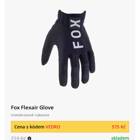
Fox Flexair Glove
motokrosové rukavice
Cena s kódem
VEDRO
575 Kč
719 Kč
skladem