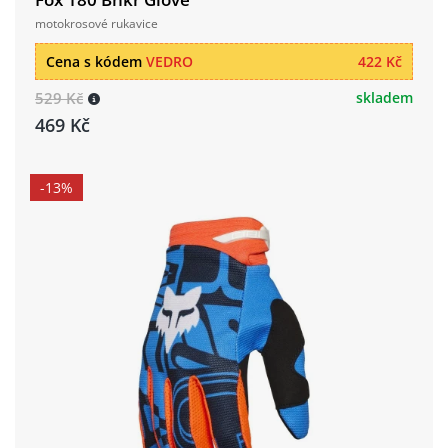
motokrosové rukavice
Cena s kódem
VEDRO
422 Kč
529 Kč
skladem
469 Kč
-13%