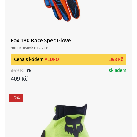
Fox 180 Race Spec Glove
motokrosové rukavice
Cena s kódem
VEDRO
368 Kč
469 Kč
skladem
409 Kč
-9%