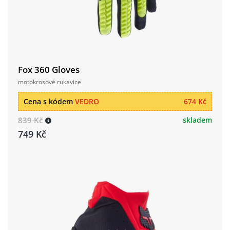
Fox 360 Gloves
motokrosové rukavice
Cena s kódem
VEDRO
674 Kč
839 Kč
skladem
749 Kč