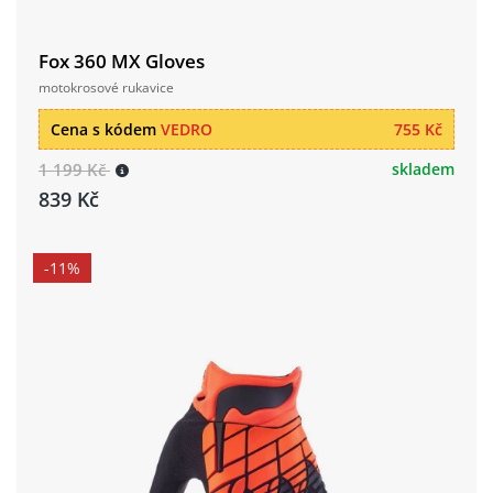
Fox 360 MX Gloves
motokrosové rukavice
Cena s kódem
VEDRO
755 Kč
1 199 Kč
skladem
839 Kč
-11%