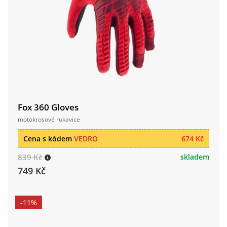
Fox 360 Gloves
motokrosové rukavice
Cena s kódem
VEDRO
674 Kč
839 Kč
skladem
749 Kč
-11%