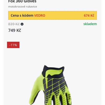
Fox 360 Gloves
motokrosové rukavice
Cena s kódem
VEDRO
674 Kč
839 Kč
skladem
749 Kč
-11%