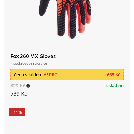
Fox 360 MX Gloves
motokrosové rukavice
Cena s kódem
VEDRO
665 Kč
829 Kč
skladem
739 Kč
-11%