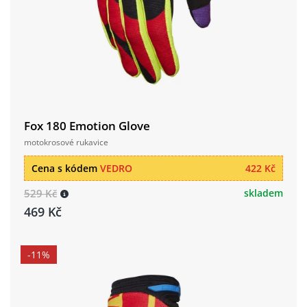
Fox 180 Emotion Glove
motokrosové rukavice
Cena s kódem
VEDRO
422 Kč
529 Kč
skladem
469 Kč
-11%