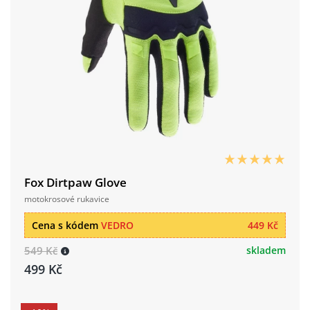
Fox Dirtpaw Glove
motokrosové rukavice
Cena s kódem
VEDRO
449 Kč
549 Kč
skladem
499 Kč