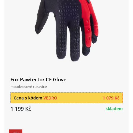
Fox Pawtector CE Glove
motokrosové rukavice
Cena s kódem
VEDRO
1 079 Kč
1 199 Kč
skladem