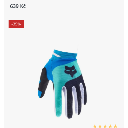
639 Kč
-35%