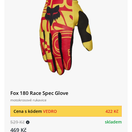
Fox 180 Race Spec Glove
motokrosové rukavice
Cena s kódem
VEDRO
422 Kč
529 Kč
skladem
469 Kč