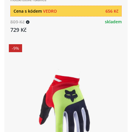
Cena s kódem
VEDRO
656 Kč
809 Kč
skladem
729 Kč
-9%