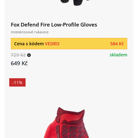
Fox Defend Fire Low-Profile Gloves
motokrosové rukavice
Cena s kódem
VEDRO
584 Kč
729 Kč
skladem
649 Kč
-11%