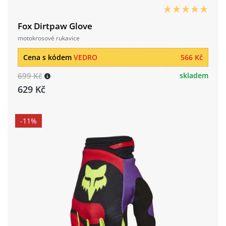
Fox Dirtpaw Glove
motokrosové rukavice
Cena s kódem
VEDRO
566 Kč
699 Kč
skladem
629 Kč
-11%