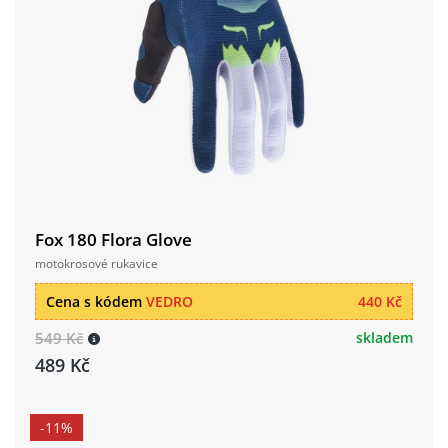
Fox 180 Flora Glove
motokrosové rukavice
Cena s kódem
VEDRO
440 Kč
549 Kč
skladem
489 Kč
-11%