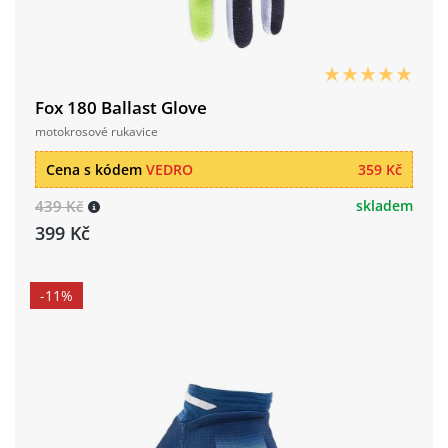
Fox 180 Ballast Glove
motokrosové rukavice
Cena s kódem
VEDRO
359 Kč
439 Kč
skladem
399 Kč
-11%