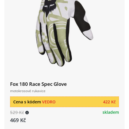
Fox 180 Race Spec Glove
motokrosové rukavice
Cena s kódem
VEDRO
422 Kč
529 Kč
skladem
469 Kč