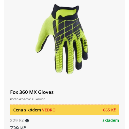
Fox 360 MX Gloves
motokrosové rukavice
Cena s kódem
VEDRO
665 Kč
829 Kč
skladem
739 Kč