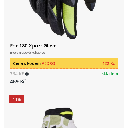
Fox 180 Xpozr Glove
motokrosové rukavice
Cena s kódem
VEDRO
422 Kč
764 Kč
skladem
469 Kč
-11%