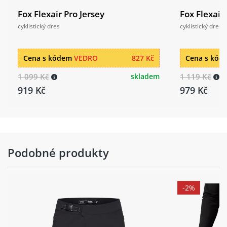
Fox Flexair Pro Jersey
Fox Flexair
cyklistický dres
cyklistický dres
Cena s kódem
VEDRO
827 Kč
Cena s kó
1 099 Kč
skladem
1 119 Kč
919 Kč
979 Kč
Podobné produkty
-2%