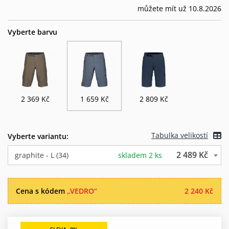
můžete mít už 10.8.2026
Vyberte barvu
2 369 Kč
1 659 Kč
2 809 Kč
Tabulka velikostí
Vyberte variantu:
2 489 Kč
graphite - L (34)
skladem 2 ks
Cena s kódem
„VEDRO“
2 240 Kč