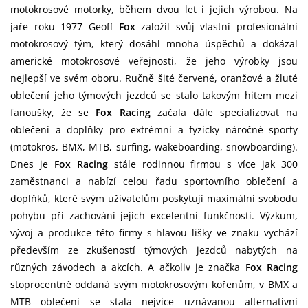
motokrosové motorky, během dvou let i jejich výrobou. Na
jaře roku 1977 Geoff
Fox
založil svůj vlastní profesionální
motokrosový tým, který dosáhl mnoha úspěchů a dokázal
americké motokrosové veřejnosti, že jeho výrobky jsou
nejlepší ve svém oboru. Ručně šité červené, oranžové a žluté
oblečení jeho týmových jezdců se stalo takovým hitem mezi
fanoušky, že se
Fox Racing
začala dále specializovat na
oblečení a doplňky pro extrémní a fyzicky náročné sporty
(motokros, BMX, MTB, surfing, wakeboarding, snowboarding).
Dnes je
Fox Racing
stále rodinnou firmou s více jak 300
zaměstnanci a nabízí celou řadu sportovního oblečení a
doplňků, které svým uživatelům poskytují maximální svobodu
pohybu při zachování jejich excelentní funkčnosti. Výzkum,
vývoj a produkce této firmy s hlavou lišky ve znaku vychází
především ze zkušeností týmových jezdců nabytých na
různých závodech a akcích. A ačkoliv je značka
Fox Racing
stoprocentně oddaná svým motokrosovým kořenům, v BMX a
MTB oblečení se stala nejvíce uznávanou alternativní