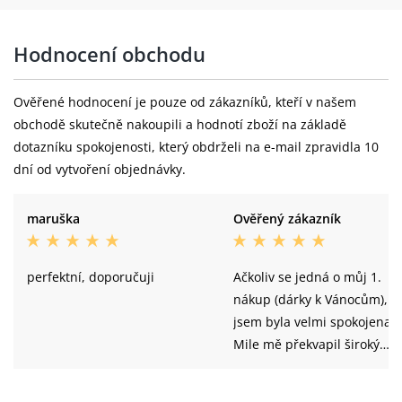
Hodnocení obchodu
Ověřené hodnocení je pouze od zákazníků, kteří v našem
obchodě skutečně nakoupili a hodnotí zboží na základě
dotazníku spokojenosti, který obdrželi na e-mail zpravidla 10
dní od vytvoření objednávky.
maruška
Ověřený zákazník
perfektní, doporučuji
Ačkoliv se jedná o můj 1.
nákup (dárky k Vánocům), t
jsem byla velmi spokojena.
Mile mě překvapil široký
sortiment (i co se týče
velikostí), ceny a následná