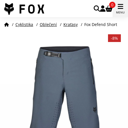
0
MENU
/
Cyklistika
/
Oblečení
/
Kraťasy
/
Fox Defend Short
-8%