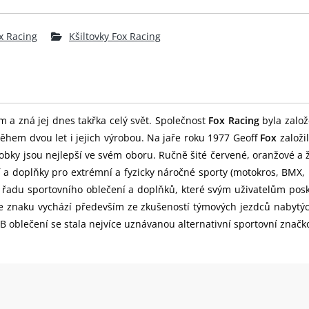
x Racing
Kšiltovky Fox Racing
m a zná jej dnes takřka celý svět. Společnost
Fox Racing
byla založ
ěhem dvou let i jejich výrobou. Na jaře roku 1977 Geoff
Fox
založi
obky jsou nejlepší ve svém oboru. Ručně šité červené, oranžové a 
í a doplňky pro extrémní a fyzicky náročné sporty (motokros, BMX
u řadu sportovního oblečení a doplňků, které svým uživatelům pos
 ve znaku vychází především ze zkušeností týmových jezdců nabytý
blečení se stala nejvíce uznávanou alternativní sportovní značk