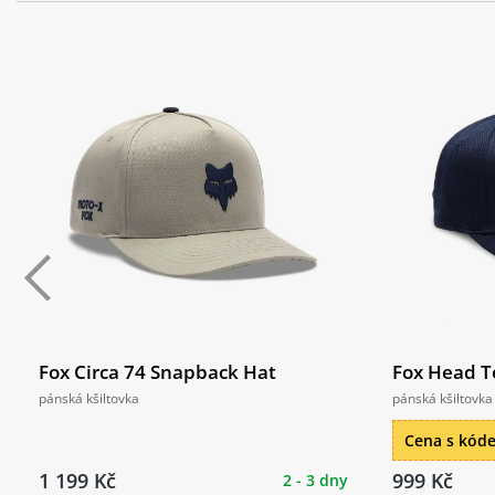
Fox Circa 74 Snapback Hat
Fox Head Te
pánská kšiltovka
pánská kšiltovka
Cena s kó
1 199 Kč
999 Kč
2 - 3 dny