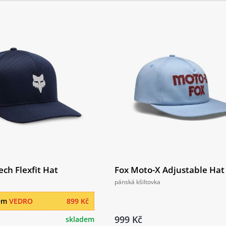
ch Flexfit Hat
Fox Moto-X Adjustable Hat
pánská kšiltovka
dem
VEDRO
899 Kč
999 Kč
skladem