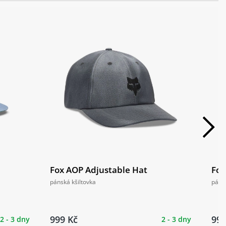
Fox AOP Adjustable Hat
Fox
pánská kšiltovka
pánsk
999 Kč
999
2 - 3 dny
2 - 3 dny