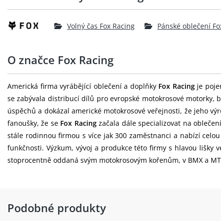
Volný čas Fox Racing
Pánské oblečení Fo
O značce Fox Racing
Americká firma vyrábějící oblečení a doplňky
Fox Racing
je poje
se zabývala distribucí dílů pro evropské motokrosové motorky, b
úspěchů a dokázal americké motokrosové veřejnosti, že jeho výr
fanoušky, že se
Fox Racing
začala dále specializovat na oblečen
stále rodinnou firmou s více jak 300 zaměstnanci a nabízí celo
funkčnosti. Výzkum, vývoj a produkce této firmy s hlavou lišky
stoprocentně oddaná svým motokrosovým kořenům, v BMX a MTB o
Podobné produkty