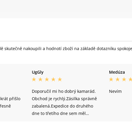
skutečně nakoupili a hodnotí zboží na základě dotazníku spokojeno
UgGly
Medúza
Doporučil mi ho dobrý kamarád.
Nevím
krát přišlo
Obchod je rychlý.Zásilka správně
řesně
zabalená.Expedice do druhého
dne to třetího dne sem měl
balíček doma. Ano.Určitě bych
doporučil tento obchod. Kvalita