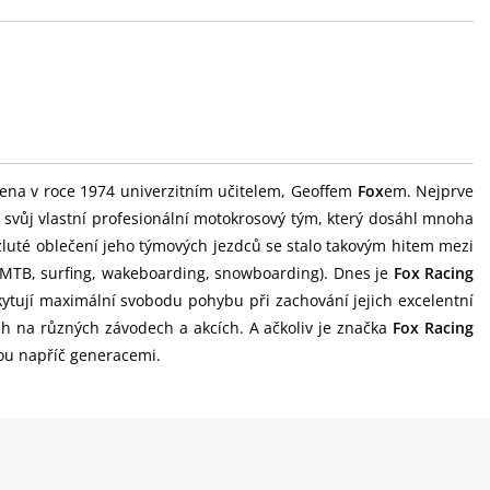
ena v roce 1974 univerzitním učitelem, Geoffem
Fox
em. Nejprve
l svůj vlastní profesionální motokrosový tým, který dosáhl mnoha
žluté oblečení jeho týmových jezdců se stalo takovým hitem mezi
, MTB, surfing, wakeboarding, snowboarding). Dnes je
Fox Racing
kytují maximální svobodu pohybu při zachování jejich excelentní
ch na různých závodech a akcích. A ačkoliv je značka
Fox Racing
ou napříč generacemi.