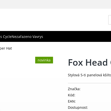
s Cycle
Nezařazeno Vavrys
per Hat
Fox Head
novinka
Stylová 5-ti panelová kšil
Značka:
Kód:
EAN:
Dostupnost: