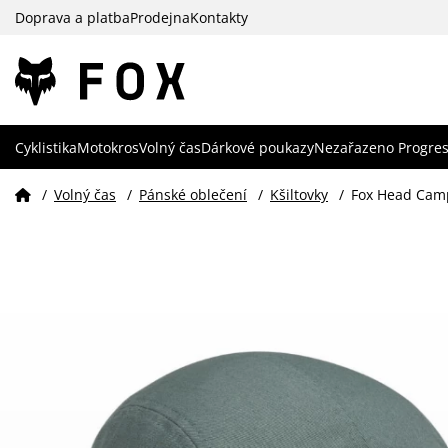
Doprava a platba
Prodejna
Kontakty
Cyklistika
Motokros
Volný čas
Dárkové poukazy
Nezařazeno Progres
/
Volný čas
/
Pánské oblečení
/
Kšiltovky
/
Fox Head Cam