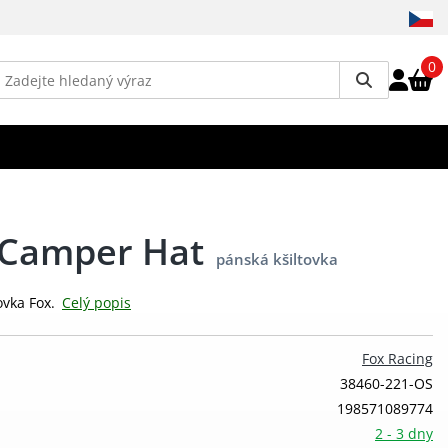
0
 Camper Hat
pánská kšiltovka
tovka Fox.
Celý popis
Fox Racing
38460-221-OS
198571089774
2 - 3 dny