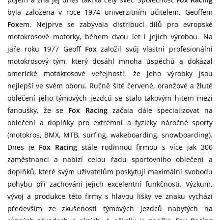
byla založena v roce 1974 univerzitním učitelem, Geoffem
Fox
em. Nejprve se zabývala distribucí dílů pro evropské
motokrosové motorky, během dvou let i jejich výrobou. Na
jaře roku 1977 Geoff
Fox
založil svůj vlastní profesionální
motokrosový tým, který dosáhl mnoha úspěchů a dokázal
americké motokrosové veřejnosti, že jeho výrobky jsou
nejlepší ve svém oboru. Ručně šité červené, oranžové a žluté
oblečení jeho týmových jezdců se stalo takovým hitem mezi
fanoušky, že se
Fox Racing
začala dále specializovat na
oblečení a doplňky pro extrémní a fyzicky náročné sporty
(motokros, BMX, MTB, surfing, wakeboarding, snowboarding).
Dnes je
Fox Racing
stále rodinnou firmou s více jak 300
zaměstnanci a nabízí celou řadu sportovního oblečení a
doplňků, které svým uživatelům poskytují maximální svobodu
pohybu při zachování jejich excelentní funkčnosti. Výzkum,
vývoj a produkce této firmy s hlavou lišky ve znaku vychází
především ze zkušeností týmových jezdců nabytých na