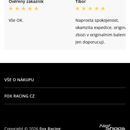
Ověřený zákazník
Tibor
Vše OK.
Naprosta spokojenost,
okamzita expedice, original
zbozi v originalnim baleni.
Jen doporucuji.
VŠE O NÁKUPU
FOX RACING CZ
Copyright © 2026
Fox Racing