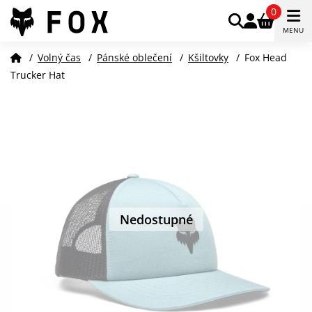
0
MENU
/
Volný čas
/
Pánské oblečení
/
Kšiltovky
/
Fox Head
Trucker Hat
Nedostupné