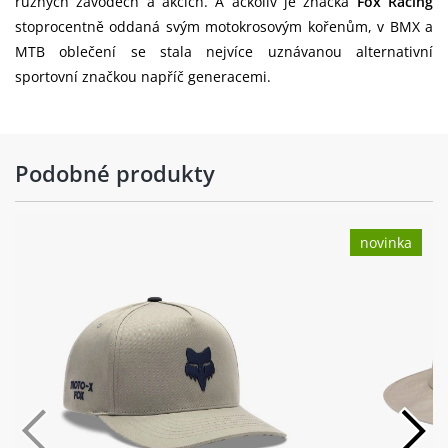
různých závodech a akcích. A ačkoliv je značka
Fox Racing
stoprocentně oddaná svým motokrosovým kořenům, v BMX a
MTB oblečení se stala nejvíce uznávanou alternativní
sportovní značkou napříč generacemi.
Podobné produkty
novinka