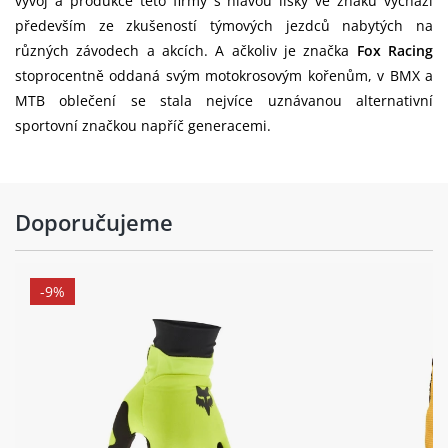
vývoj a produkce této firmy s hlavou lišky ve znaku vychází
především ze zkušeností týmových jezdců nabytých na
různých závodech a akcích. A ačkoliv je značka
Fox Racing
stoprocentně oddaná svým motokrosovým kořenům, v BMX a
MTB oblečení se stala nejvíce uznávanou alternativní
sportovní značkou napříč generacemi.
Doporučujeme
-9%