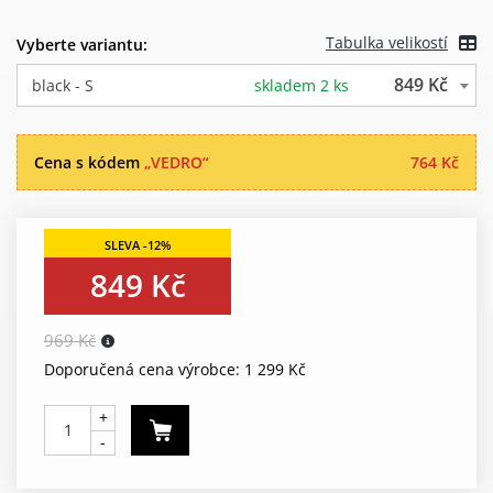
Tabulka velikostí
Vyberte variantu:
849 Kč
black - S
skladem 2 ks
Cena s kódem
„VEDRO“
764 Kč
849 Kč
969 Kč
Doporučená cena výrobce: 1 299 Kč
+
-