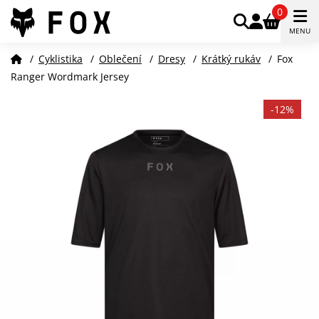
0
MENU
/
Cyklistika
/
Oblečení
/
Dresy
/
Krátký rukáv
/
Fox
Ranger Wordmark Jersey
-12%