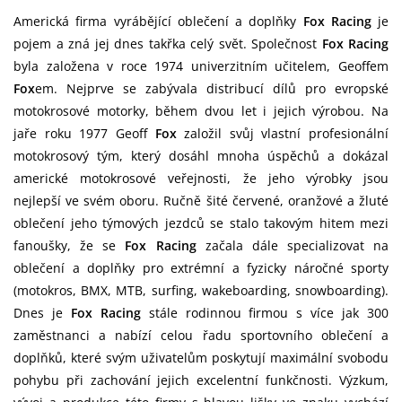
Americká firma vyrábějící oblečení a doplňky
Fox Racing
je
pojem a zná jej dnes takřka celý svět. Společnost
Fox Racing
byla založena v roce 1974 univerzitním učitelem, Geoffem
Fox
em. Nejprve se zabývala distribucí dílů pro evropské
motokrosové motorky, během dvou let i jejich výrobou. Na
jaře roku 1977 Geoff
Fox
založil svůj vlastní profesionální
motokrosový tým, který dosáhl mnoha úspěchů a dokázal
americké motokrosové veřejnosti, že jeho výrobky jsou
nejlepší ve svém oboru. Ručně šité červené, oranžové a žluté
oblečení jeho týmových jezdců se stalo takovým hitem mezi
fanoušky, že se
Fox Racing
začala dále specializovat na
oblečení a doplňky pro extrémní a fyzicky náročné sporty
(motokros, BMX, MTB, surfing, wakeboarding, snowboarding).
Dnes je
Fox Racing
stále rodinnou firmou s více jak 300
zaměstnanci a nabízí celou řadu sportovního oblečení a
doplňků, které svým uživatelům poskytují maximální svobodu
pohybu při zachování jejich excelentní funkčnosti. Výzkum,