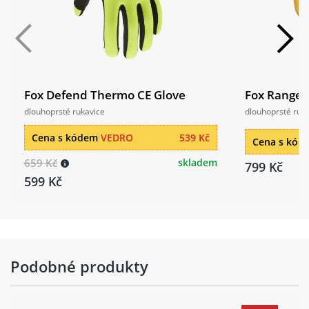
Fox Defend Thermo CE Glove
Fox Ranger
dlouhoprsté rukavice
dlouhoprsté ruk
Cena s kódem
VEDRO
539 Kč
Cena s kó
659 Kč
skladem
799 Kč
599 Kč
Podobné produkty